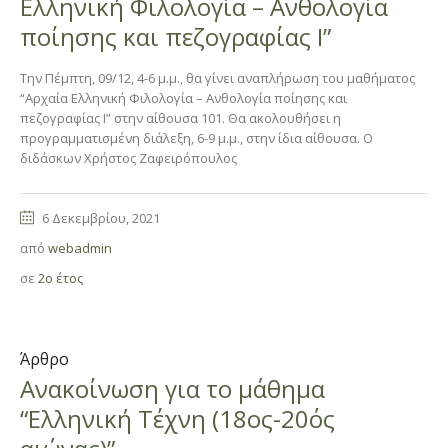
Ελληνική Φιλολογία – Ανθολογία
ποίησης και πεζογραφίας Ι”
Την Πέμπτη, 09/12, 4-6 μ.μ., θα γίνει αναπλήρωση του μαθήματος
“Αρχαία Ελληνική Φιλολογία – Ανθολογία ποίησης και
πεζογραφίας Ι” στην αίθουσα 101. Θα ακολουθήσει η
προγραμματισμένη διάλεξη, 6-9 μ.μ., στην ίδια αίθουσα. Ο
διδάσκων Χρήστος Ζαφειρόπουλος
6 Δεκεμβρίου, 2021
από
webadmin
σε
2ο έτος
Άρθρο
Ανακοίνωση για το μάθημα
“Ελληνική Τέχνη (18ος-20ός