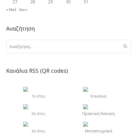
27
28
29
30
31
« Νοέ
Ιαν »
Αναζήτηση
Κανάλια RSS (QR codes)
1o έτος
Erasmus
2o έτος
Πρακτική Άσκηση
3o έτος
Μεταπτυχιακά