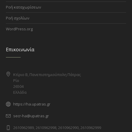
Ροή καταχωρίσεων
Ροή σχολίων
WordPress.org
Επικοινωνία
Κτίριο Β, Πανεπιστημιούπολη Πάτρας
Ρίο
26504
Ελλάδα
https://ha.upatras.gr
secr-ha@upatras.gr
2610962989, 2610962998, 2610962990, 2610962999