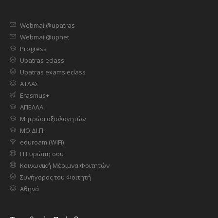
Webmail@upatras
Webmail@upnet
Progress
Upatras eclass
Upatras exams.eclass
ΑΤΛΑΣ
Erasmus+
ΑΠΕΛΛΑ
Μητρώα αξιολογητών
ΜΟ.ΔΙ.Π.
eduroam (WiFi)
Η Ευρώπη σου
Κοινωνική Μέριμνα Φοιτητών
Συνήγορος του Φοιτητή
Αθηνά