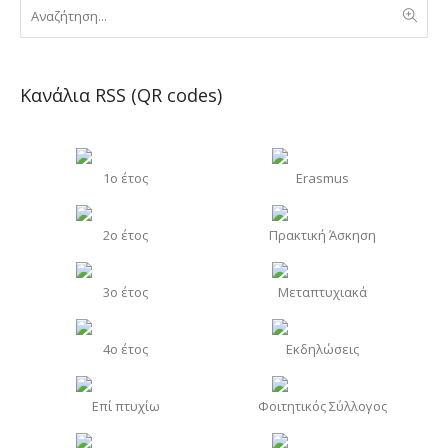
Κανάλια RSS (QR codes)
1o έτος
Erasmus
2o έτος
Πρακτική Άσκηση
3o έτος
Μεταπτυχιακά
4o έτος
Εκδηλώσεις
Επί πτυχίω
Φοιτητικός Σύλλογος