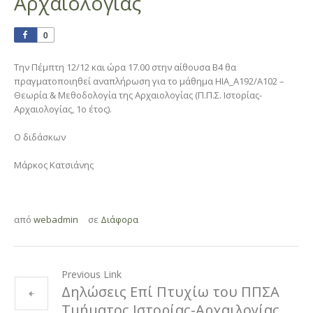
Αρχαιολογίας
0
Την Πέμπτη 12/12 και ώρα 17.00 στην αίθουσα Β4 θα
πραγματοποιηθεί αναπλήρωση για το μάθημα HIA_A192/Α102 –
Θεωρία & Μεθοδολογία της Αρχαιολογίας (Π.Π.Σ. Ιστορίας-
Αρχαιολογίας, 1ο έτος).
Ο διδάσκων
Μάρκος Κατσιάνης
από
webadmin
σε
Διάφορα
Previous Link
Δηλώσεις Επί Πτυχίω του ΠΠΣΑ
Τμήματος Ιστορίας-Αρχαιλογίας