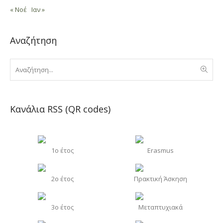
« Νοέ
Ιαν »
Αναζήτηση
Κανάλια RSS (QR codes)
1o έτος
Erasmus
2o έτος
Πρακτική Άσκηση
3o έτος
Μεταπτυχιακά