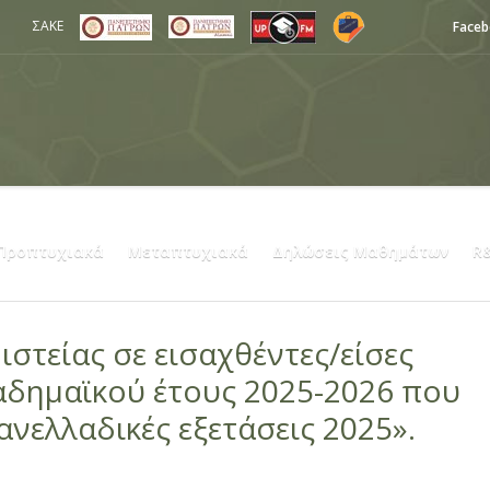
ΣΑΚΕ
Face
Προπτυχιακά
Μεταπτυχιακά
Δηλώσεις Μαθημάτων
R
ιστείας σε εισαχθέντες/είσες
καδημαϊκού έτους 2025-2026 που
νελλαδικές εξετάσεις 2025».