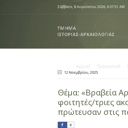
Σάββατο, 8 Αυγούστου 2026,
6:37:51 AM
Αρχική
Προσωπικό
12 Νοεμβρίου
, 2025
Θέμα: «Βραβεία Αρ
φοιτητές/τριες α
πρώτευσαν στις πα
0