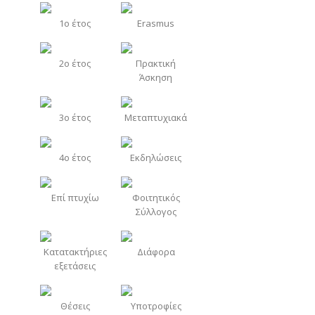
1o έτος
Erasmus
2o έτος
Πρακτική
Άσκηση
3o έτος
Μεταπτυχιακά
4o έτος
Εκδηλώσεις
Επί πτυχίω
Φοιτητικός
Σύλλογος
Κατατακτήριες
Διάφορα
εξετάσεις
Θέσεις
Υποτροφίες