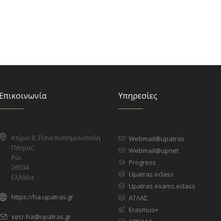
Επικοινωνία
Υπηρεσίες
Κτίριο Β, Πανεπιστημιούπολη
Webmail@upatras
Πάτρας
Webmail@upnet
Ρίο
Progress
26504
Upatras eclass
Ελλάδα
Upatras exams.eclass
https://ha.upatras.gr
ΑΤΛΑΣ
Erasmus+
secr-ha@upatras.gr