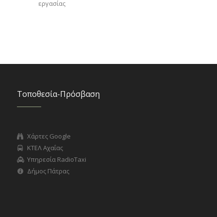
εργασίας
Τοποθεσία-Πρόσβαση
Χάρτες Google
ΚΤΕΛ Αχαΐας
Υπηρεσία RadioTaxi
Δήμος Πάτρας