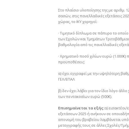
Στο πλαίσιο υλοποίησης της με αριθμ.
σασών, στις πανελλαδικές εξετάσεις 202
χώρας, το ΙΚΥ χορηγεί:
· Τιμητικό δίπλωμα σε πάπυρο το οποίο
των Σχολών και Τμημάτων Τριτοβάθμιας
βαθμολογία από τις πανελλαδικές εξετά
· Χρηματικό ποσό χιλίων ευρώ (1.000€)
προϋποθέσεις:
α) έχει εγγραφεί με την υψηλότερη βαθ
ΓΕΛ/ΕΠΑΛ
β) δεν έχει λάβει για τον ίδιο λόγο άλ
των πεντακοσίων ευρώ (500€).
Επισημαίνεται τα εξής:
α) εισακτέοι
εξετάσεων 2025 ή ανήκουν σε οποιαδήποτ
απονομή του βραβείου λαμβάνεται υπό
μετεγγραφής τους σε άλλες Σχολές/Τμήμ