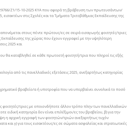
 129766/Ζ1/15-10-2025 ΚΥΑ που αφορά τη βράβευση των πρωτευσάντων/
5, εισακτέων στις Σχολές και τα Τμήματα Τριτοβάθμιας Εκπαίδευσης της
 απονέμεται στους πέντε πρώτους/ες σε σειρά εισαγωγής φοιτητές/τριες
 Εκπαίδευσης της χώρας που έχουν εγγραφεί με την υψηλότερη
σεις 2025 και
 που θα καταβληθεί σε κάθε πρωτοετή φοιτητή/τρια που πληροί τις εξής
μολογία από τις πανελλαδικές εξετάσεις 2025, ανεξαρτήτως κατηγορίας
λο χρηματικό βραβείο/α ή υποτροφία που να υπερβαίνει συνολικά το ποσό
/ες φοιτητές/τριες με οποιονδήποτε άλλον τρόπο πλην των πανελλαδικών
ε ειδική κατηγορία δεν είναι επιλέξιμοι/ες του βραβείου, β) για την
ψη η αρχική εγγραφή των φοιτητών/τριών ανεξαρτήτως τυχόν
ατα και γ) για τους εισακτέους/ες σε σώματα ασφαλείας και στρατιωτικές