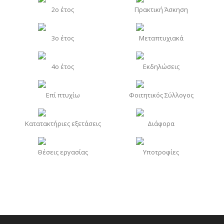
2o έτος
Πρακτική Άσκηση
3o έτος
Μεταπτυχιακά
4o έτος
Εκδηλώσεις
Επί πτυχίω
Φοιτητικός Σύλλογος
Κατατακτήριες εξετάσεις
Διάφορα
Θέσεις εργασίας
Υποτροφίες