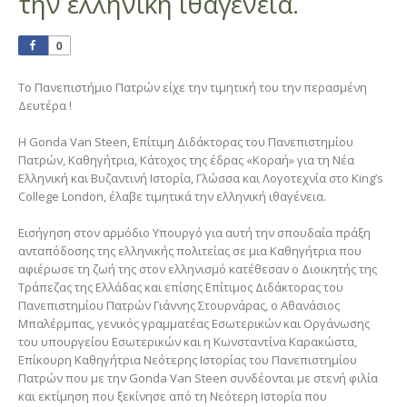
την ελληνική ιθαγένεια.
0
Το Πανεπιστήμιο Πατρών είχε την τιμητική του την περασμένη
Δευτέρα !
Η Gonda Van Steen, Επίτιμη Διδάκτορας του Πανεπιστημίου
Πατρών, Καθηγήτρια, Κάτοχος της έδρας «Κοραή» για τη Νέα
Ελληνική και Βυζαντινή Ιστορία, Γλώσσα και Λογοτεχνία στο King’s
College London, έλαβε τιμητικά την ελληνική ιθαγένεια.
Εισήγηση στον αρμόδιο Υπουργό για αυτή την σπουδαία πράξη
ανταπόδοσης της ελληνικής πολιτείας σε μια Καθηγήτρια που
αφιέρωσε τη ζωή της στον ελληνισμό κατέθεσαν ο Διοικητής της
Τράπεζας της Ελλάδας και επίσης Επίτιμος Διδάκτορας του
Πανεπιστημίου Πατρών Γιάννης Στουρνάρας, ο Αθανάσιος
Μπαλέρμπας, γενικός γραμματέας Εσωτερικών και Οργάνωσης
του υπουργείου Εσωτερικών και η Κωνσταντίνα Καρακώστα,
Επίκουρη Καθηγήτρια Νεότερης Ιστορίας του Πανεπιστημίου
Πατρών που με την Gonda Van Steen συνδέονται με στενή φιλία
και εκτίμηση που ξεκίνησε από τη Νεότερη Ιστορία που