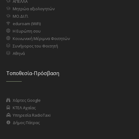
ΑΠΕΛΛΑ
Μητρώα αξιολογητών
ΜΟ.ΔΙ.Π.
eduroam (WiFi)
Η Ευρώπη σου
Κοινωνική Μέριμνα Φοιτητών
Συνήγορος του Φοιτητή
Αθηνά
Τοποθεσία-Πρόσβαση
Χάρτες Google
ΚΤΕΛ Αχαΐας
Υπηρεσία RadioTaxi
Δήμος Πάτρας