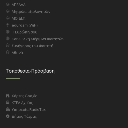
ΑΠΕΛΛΑ
Μητρώα αξιολογητών
ΜΟ.ΔΙ.Π.
eduroam (WiFi)
Η Ευρώπη σου
Κοινωνική Μέριμνα Φοιτητών
Συνήγορος του Φοιτητή
Αθηνά
Τοποθεσία-Πρόσβαση
Χάρτες Google
ΚΤΕΛ Αχαΐας
Υπηρεσία RadioTaxi
Δήμος Πάτρας