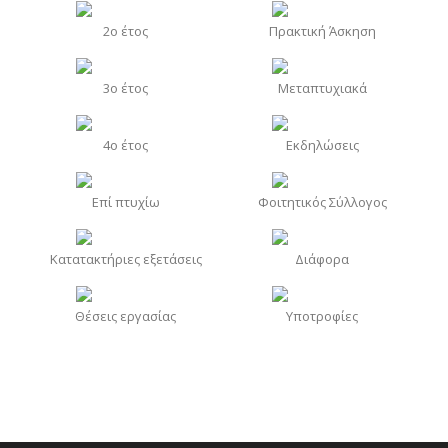
2o έτος
Πρακτική Άσκηση
3o έτος
Μεταπτυχιακά
4o έτος
Εκδηλώσεις
Επί πτυχίω
Φοιτητικός Σύλλογος
Κατατακτήριες εξετάσεις
Διάφορα
Θέσεις εργασίας
Υποτροφίες