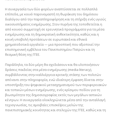
Η συνεργασία των δύο φορέων αναπτύσσεται σε πολλαπλά
επίπεδα, με κοινό παρονομαστή τη θωράκιση του δημόσιου
διαλόγου από την παραπληροφόρηση και τη στήριξη ενός υγιούς
οικοσυστήματος ενημέρωσης. Στον πυρήνα της τοποθετείται η
από κοινού συμμετοχή σε ερευνητικά προγράμματα για τα μέσα
ενημέρωσης και τη δημοκρατική ανθεκτικότητα, καθώς και η
κοινή υποβολή προτάσεων σε ευρωπαϊκά και εθνικά
χρηματοδοτικά εργαλεία — μια προοπτική που αξιοποιεί την
επιστημονική εμβέλεια του Πανεπιστημίου Πατρών και τη
θεσμική θέση της ΓΓΕΕ.
Παράλληλα, τα δύο μέρη θα σχεδιάσουν και θα υλοποιήσουν
δράσεις παιδείας στα μέσα ενημέρωσης (media literacy),
συμβάλλοντας στην καλλιέργεια κριτικής στάσης των πολιτών
απέναντι στην πληροφορία, ενώ ιδιαίτερη έμφαση δίνεται στην
υποστήριξη του ψηφιακού μετασχηματισμού των περιφερειακών
και τοπικών μέσων ενημέρωσης, ενός κρίσιμου πεδίου για τη
βιωσιμότητα της δημοσιογραφίας εκτός των μεγάλων αστικών
κέντρων. Η συνεργασία ολοκληρώνεται μέσα από την ανταλλαγή
τεχνογνωσίας, τις αμοιβαίες επισκέψεις μελών της
πανεπιστημιακής κοινότητας και στελεχών της ΓΓΕΕ, καθώς και τη