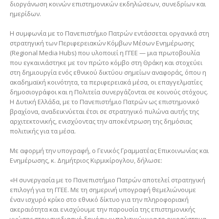
διοργάνωση κοινών επιστημονικών εκδηλώσεων, συνεδρίων και
ημερίδων.
Η συμφωνία με το Πανεπιστήμιο Πατρών εντάσσεται οργανικά στη
στρατηγική των Περιφερειακών Κόμβων Μέσων Ενημέρωσης
(Regional Media Hubs) που υλοποιεί η ΓΓΕΕ — μια πρωτοβουλία
που εγκαινιάστηκε με τον πρώτο κόμβο στη Θράκη και στοχεύει
στη δημιουργία ενός εθνικού δικτύου σημείων αναφοράς, όπου η
ακαδημαϊκή κοινότητα, τα περιφερειακά μέσα, οι επαγγελματίες
δημοσιογράφοι και η Πολιτεία συνεργάζονται σε κοινούς στόχους.
Η Δυτική Ελλάδα, με το Πανεπιστήμιο Πατρών ως επιστημονικό
βραχίονα, αναδεικνύεται έτσι σε στρατηγικό πυλώνα αυτής της
αρχιτεκτονικής, ενισχύοντας την αποκέντρωση της δημόσιας
πολιτικής για τα μέσα.
Με αφορμή την υπογραφή, ο Γενικός Γραμματέας Επικοινωνίας και
Ενημέρωσης, κ. Δημήτριος Κιρμικίρογλου, δήλωσε:
«Η συνεργασία με το Πανεπιστήμιο Πατρών αποτελεί στρατηγική
επιλογή για τη ΓΓΕΕ. Με τη σημερινή υπογραφή θεμελιώνουμε
έναν ισχυρό κρίκο στο εθνικό δίκτυο για την πληροφοριακή
ακεραιότητα και ενισχύουμε την παρουσία της επιστημονικής
γνώσης στον σχεδιασμό δημόσιων πολιτικών για το οικοσύστημα