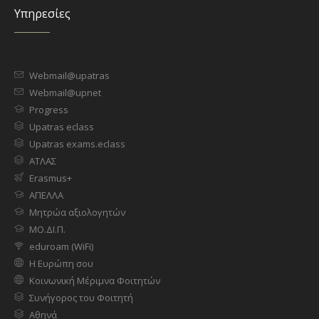
Υπηρεσίες
Webmail@upatras
Webmail@upnet
Progress
Upatras eclass
Upatras exams.eclass
ΑΤΛΑΣ
Erasmus+
ΑΠΕΛΛΑ
Μητρώα αξιολογητών
ΜΟ.ΔΙ.Π.
eduroam (WiFi)
Η Ευρώπη σου
Κοινωνική Μέριμνα Φοιτητών
Συνήγορος του Φοιτητή
Αθηνά