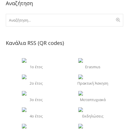
Αναζήτηση
Κανάλια RSS (QR codes)
1o έτος
Erasmus
2o έτος
Πρακτική Άσκηση
3o έτος
Μεταπτυχιακά
4o έτος
Εκδηλώσεις