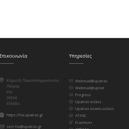
Επικοινωνία
Υπηρεσίες
Κτίριο Β, Πανεπιστημιούπολη
Webmail@upatras
Πάτρας
Webmail@upnet
Ρίο
Progress
26504
Upatras eclass
Ελλάδα
Upatras exams.eclass
https://ha.upatras.gr
ΑΤΛΑΣ
Erasmus+
secr-ha@upatras.gr