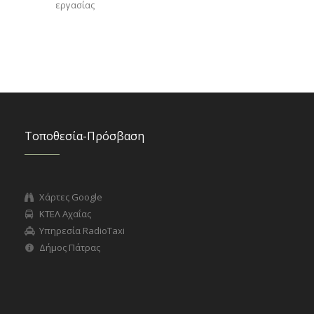
εργασίας
Τοποθεσία-Πρόσβαση
Χάρτες Google
ΚΤΕΛ Αχαΐας
Υπηρεσία RadioTaxi
Δήμος Πάτρας