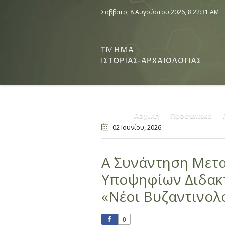
Σάββατο, 8 Αυγούστου 2026,
8:22:31 AM
Αρχική
Προσωπικό
02 Ιουνίου
, 2026
Α΄ Συνάντηση Μετ
Υποψηφίων Διδακτ
«Νέοι Βυζαντινολό
0