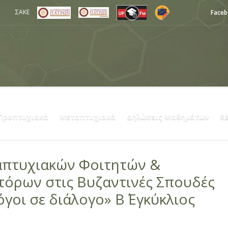
ΣΑΚΕ
Face
Προπτυχιακά
Μεταπτυχιακά
Δηλώσεις Μαθημάτων
R
απτυχιακών Φοιτητών &
όρων στις Βυζαντινές Σπουδές
γοι σε διάλογο» Β΄ Εγκύκλιος