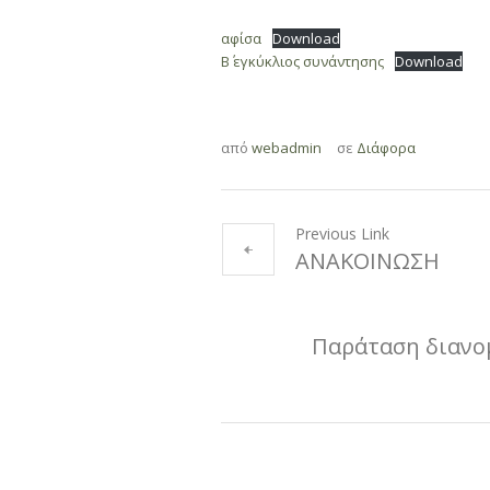
αφίσα
Download
Β΄ εγκύκλιος συνάντησης
Download
από
webadmin
σε
Διάφορα
Previous Link
ΑΝΑΚΟΙΝΩΣΗ
Παράταση διανο