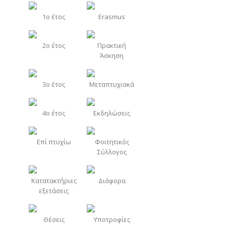
1o έτος
Erasmus
2o έτος
Πρακτική
Άσκηση
3o έτος
Μεταπτυχιακά
4o έτος
Εκδηλώσεις
Επί πτυχίω
Φοιτητικός
Σύλλογος
Κατατακτήριες
Διάφορα
εξετάσεις
Θέσεις
Υποτροφίες