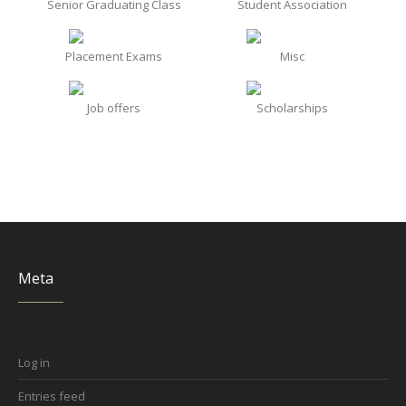
Senior Graduating Class
Student Association
Placement Exams
Misc
Job offers
Scholarships
Meta
Log in
Entries feed