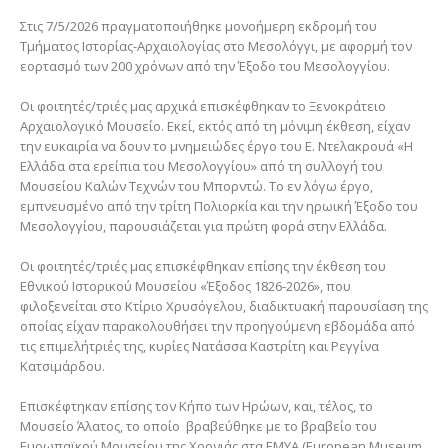
Στις 7/5/2026 πραγματοποιήθηκε μονοήμερη εκδρομή του
Τμήματος Ιστορίας-Αρχαιολογίας στο Μεσολόγγι, με αφορμή τον
εορτασμό των 200 χρόνων από την Έξοδο του Μεσολογγίου.
Οι φοιτητές/τριές μας αρχικά επισκέφθηκαν το Ξενοκράτειο
Αρχαιολογικό Μουσείο. Εκεί, εκτός από τη μόνιμη έκθεση, είχαν
την ευκαιρία να δουν το μνημειώδες έργο του Ε. Ντελακρουά «Η
Ελλάδα στα ερείπια του Μεσολογγίου» από τη συλλογή του
Μουσείου Καλών Τεχνών του Μπορντώ. Το εν λόγω έργο,
εμπνευσμένο από την τρίτη Πολιορκία και την ηρωική Έξοδο του
Μεσολογγίου, παρουσιάζεται για πρώτη φορά στην Ελλάδα.
Οι φοιτητές/τριές μας επισκέφθηκαν επίσης την έκθεση του
Εθνικού Ιστορικού Μουσείου «Έξοδος 1826-2026», που
φιλοξενείται στο Κτίριο Χρυσόγελου, διαδικτυακή παρουσίαση της
οποίας είχαν παρακολουθήσει την προηγούμενη εβδομάδα από
τις επιμελήτριές της, κυρίες Νατάσσα Καστρίτη και Ρεγγίνα
Κατσιμάρδου.
Επισκέφτηκαν επίσης τον Κήπο των Ηρώων, και, τέλος, το
Μουσείο Άλατος, το οποίο βραβεύθηκε με το βραβείο του
Ευρωπαϊκού Μουσείου της Χρονιάς στα ΕΜΥΑ (European Museum