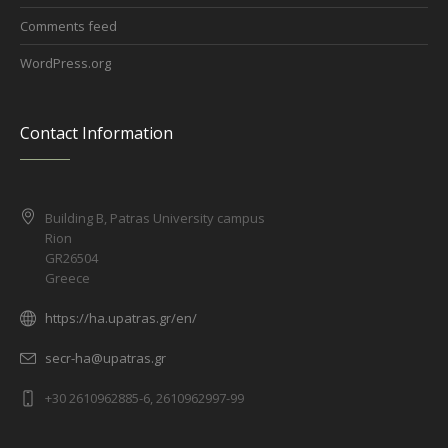
Comments feed
WordPress.org
Contact Information
Building B, Patras University campus
Rion
GR26504
Greece
https://ha.upatras.gr/en/
secr-ha@upatras.gr
+30 2610962885-6, 2610962997-99