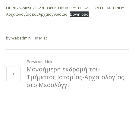
ΟΕ_Ψ76Ψ469Β7Θ-27Ι_33606_ΠΡΟΚΗΡΥΞΗ ΕΚΛΟΓΩΝ ΕΡΓΑΣΤΗΡΙΟΥ_
Αρχαιολογίας και Αρχαιογνωσίας
Download
by
webadmin
In
Misc
Previous Link
Μονοήμερη εκδρομή του
Τμήματος Ιστορίας-Αρχαιολογίας
στο Μεσολόγγι