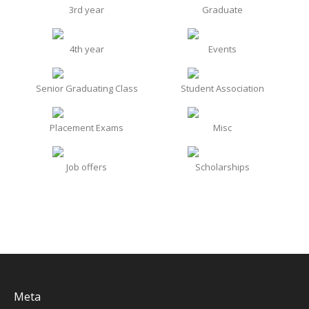
3rd year
Graduate
4th year
Events
Senior Graduating Class
Student Association
Placement Exams
Misc
Job offers
Scholarships
Meta