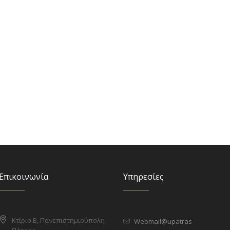
Επικοινωνία
Υπηρεσίες
Κτίριο Β, Πανεπιστημιούπολη
Webmail@upatras