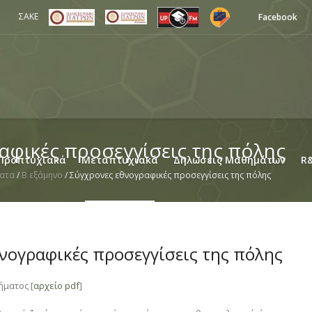
ΣΑΚΕ
Facebook
αφικές προσεγγίσεις της πόλης
Προπτυχιακά
Μεταπτυχιακά
Δηλώσεις Μαθημάτων
R
ατα
/
B εξάμηνο
/
Σύγχρονες εθνογραφικές προσεγγίσεις της πόλης
νογραφικές προσεγγίσεις της πόλης
ήματος [
αρχείο pdf
]