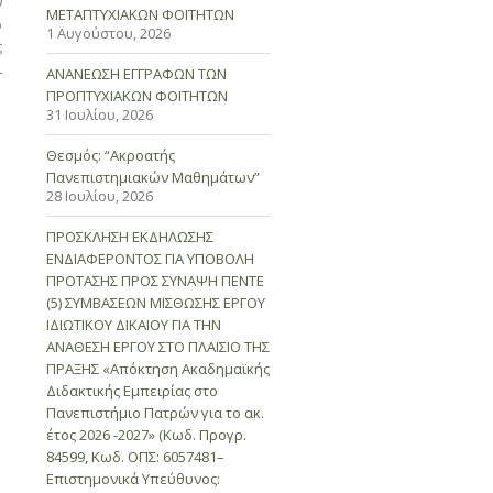
ν
ΜΕΤΑΠΤΥΧΙΑΚΩΝ ΦΟΙΤΗΤΩΝ
ο
1 Αυγούστου, 2026
ς
ι
ΑΝΑΝΕΩΣΗ ΕΓΓΡΑΦΩΝ ΤΩΝ
ΠΡΟΠΤΥΧΙΑΚΩΝ ΦΟΙΤΗΤΩΝ
31 Ιουλίου, 2026
Θεσμός: “Ακροατής
Πανεπιστημιακών Μαθημάτων”
28 Ιουλίου, 2026
ΠΡΟΣΚΛΗΣΗ ΕΚΔΗΛΩΣΗΣ
ΕΝΔΙΑΦΕΡΟΝΤΟΣ ΓΙΑ ΥΠΟΒΟΛΗ
ΠΡΟΤΑΣΗΣ ΠΡΟΣ ΣΥΝΑΨΗ ΠΕΝΤΕ
(5) ΣΥΜΒΑΣΕΩΝ ΜΙΣΘΩΣΗΣ ΕΡΓΟΥ
ΙΔΙΩΤΙΚΟΥ ΔΙΚΑΙΟΥ ΓΙΑ ΤΗΝ
ΑΝΑΘΕΣΗ ΕΡΓΟΥ ΣΤΟ ΠΛΑΙΣΙΟ ΤΗΣ
ΠΡΑΞΗΣ «Απόκτηση Ακαδημαϊκής
Διδακτικής Εμπειρίας στο
Πανεπιστήμιο Πατρών για το ακ.
έτος 2026 -2027» (Κωδ. Προγρ.
84599, Κωδ. ΟΠΣ: 6057481–
Επιστημονικά Υπεύθυνος: