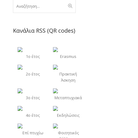
Κανάλια RSS (QR codes)
1o έτος
Erasmus
2o έτος
Πρακτική
Άσκηση
3o έτος
Μεταπτυχιακά
4o έτος
Εκδηλώσεις
Επί πτυχίω
Φοιτητικός