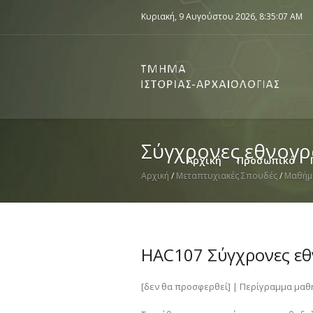
Κυριακή, 9 Αυγούστου 2026,
8:35:07 AM
Σύγχρονες εθνογρ
Αρχική
Προσωπικό
Αρχική
/
Μεταπτυχιακές Σπουδές
/
Μαθήμ
HAC107 Σύγχρονες εθ
[δεν θα προσφερθεί] | Περίγραμμα μαθ