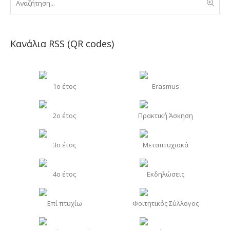
Κανάλια RSS (QR codes)
1o έτος
Erasmus
2o έτος
Πρακτική Άσκηση
3o έτος
Μεταπτυχιακά
4o έτος
Εκδηλώσεις
Επί πτυχίω
Φοιτητικός Σύλλογος