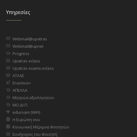
Υπηρεσίες
Webmail@upatras
Webmail@upnet
Progress
Upatras eclass
Upatras exams.eclass
ΑΤΛΑΣ
Erasmus+
ΑΠΕΛΛΑ
Μητρώα αξιολογητών
ΜΟ.ΔΙ.Π.
eduroam (WiFi)
Η Ευρώπη σου
Κοινωνική Μέριμνα Φοιτητών
Συνήγορος του Φοιτητή