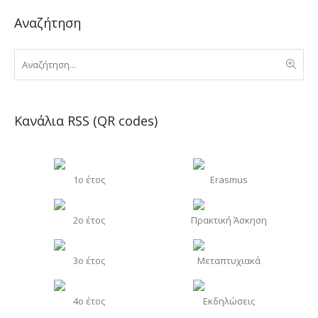
Αναζήτηση
Κανάλια RSS (QR codes)
1o έτος
Erasmus
2o έτος
Πρακτική Άσκηση
3o έτος
Μεταπτυχιακά
4o έτος
Εκδηλώσεις