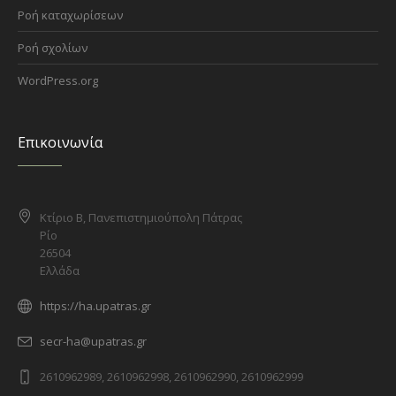
Ροή καταχωρίσεων
Ροή σχολίων
WordPress.org
Επικοινωνία
Κτίριο Β, Πανεπιστημιούπολη Πάτρας
Ρίο
26504
Ελλάδα
https://ha.upatras.gr
secr-ha@upatras.gr
2610962989, 2610962998, 2610962990, 2610962999