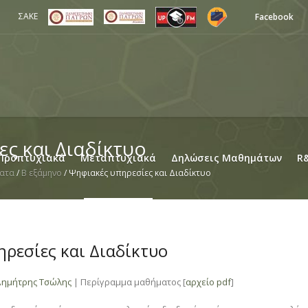
ΣΑΚΕ
Facebook
ς και Διαδίκτυο
Προπτυχιακά
Μεταπτυχιακά
Δηλώσεις Μαθημάτων
R
ατα
/
B εξάμηνο
/
Ψηφιακές υπηρεσίες και Διαδίκτυο
ρεσίες και Διαδίκτυο
Δημήτρης Τσώλης
| Περίγραμμα μαθήματος [
αρχείο pdf
]