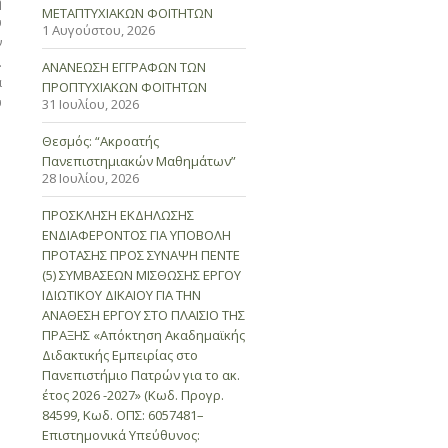
η
ΜΕΤΑΠΤΥΧΙΑΚΩΝ ΦΟΙΤΗΤΩΝ
ύ
1 Αυγούστου, 2026
ν
.
ΑΝΑΝΕΩΣΗ ΕΓΓΡΑΦΩΝ ΤΩΝ
α
ΠΡΟΠΤΥΧΙΑΚΩΝ ΦΟΙΤΗΤΩΝ
ύ
31 Ιουλίου, 2026
Θεσμός: “Ακροατής
Πανεπιστημιακών Μαθημάτων”
28 Ιουλίου, 2026
ΠΡΟΣΚΛΗΣΗ ΕΚΔΗΛΩΣΗΣ
ΕΝΔΙΑΦΕΡΟΝΤΟΣ ΓΙΑ ΥΠΟΒΟΛΗ
ΠΡΟΤΑΣΗΣ ΠΡΟΣ ΣΥΝΑΨΗ ΠΕΝΤΕ
(5) ΣΥΜΒΑΣΕΩΝ ΜΙΣΘΩΣΗΣ ΕΡΓΟΥ
ΙΔΙΩΤΙΚΟΥ ΔΙΚΑΙΟΥ ΓΙΑ ΤΗΝ
ΑΝΑΘΕΣΗ ΕΡΓΟΥ ΣΤΟ ΠΛΑΙΣΙΟ ΤΗΣ
ΠΡΑΞΗΣ «Απόκτηση Ακαδημαϊκής
Διδακτικής Εμπειρίας στο
Πανεπιστήμιο Πατρών για το ακ.
έτος 2026 -2027» (Κωδ. Προγρ.
84599, Κωδ. ΟΠΣ: 6057481–
Επιστημονικά Υπεύθυνος: