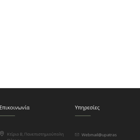
Επικοινωνία
Υπηρεσίες
Κτίριο Β, Πανεπιστημιούπολη
Webmail@upatras