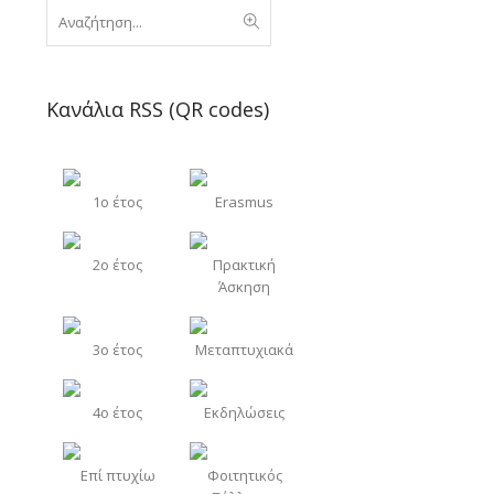
Κανάλια RSS (QR codes)
1o έτος
Erasmus
2o έτος
Πρακτική
Άσκηση
3o έτος
Μεταπτυχιακά
4o έτος
Εκδηλώσεις
Επί πτυχίω
Φοιτητικός