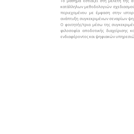
Το μάθημα εστιάζει στη μελέτη της α
κατάλληλων μεθοδολογιών σχεδιασμού 
περιεχομένου με έμφαση στην ιστορί
ανάπτυξη συγκεκριμένων σεναρίων ψηφ
Ο φοιτητής/τρια μέσω της συγκεκριμέ
φιλοσοφία αποδοτικής διαχείρισης κα
ενδιαφέροντος και ψηφιακών υπηρεσιών