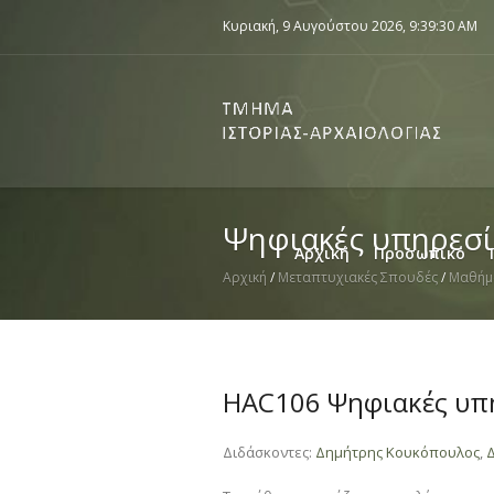
Κυριακή, 9 Αυγούστου 2026,
9:39:30 AM
Ψηφιακές υπηρεσίε
Αρχική
Προσωπικό
Αρχική
/
Μεταπτυχιακές Σπουδές
/
Μαθήμ
HAC106 Ψηφιακές υπη
Διδάσκοντες:
Δημήτρης Κουκόπουλος
,