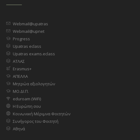
Webmail@upatras
Webmail@upnet
Progress
Upatras eclass
Upatras exams.eclass
ΑΤΛΑΣ
Erasmus+
ΑΠΕΛΛΑ
Μητρώα αξιολογητών
ΜΟ.ΔΙ.Π.
eduroam (WiFi)
Η Ευρώπη σου
Κοινωνική Μέριμνα Φοιτητών
Συνήγορος του Φοιτητή
Αθηνά