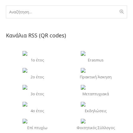
Κανάλια RSS (QR codes)
1o έτος
Erasmus
2o έτος
Πρακτική Άσκηση
3o έτος
Μεταπτυχιακά
4o έτος
Εκδηλώσεις
Επί πτυχίω
Φοιτητικός Σύλλογος