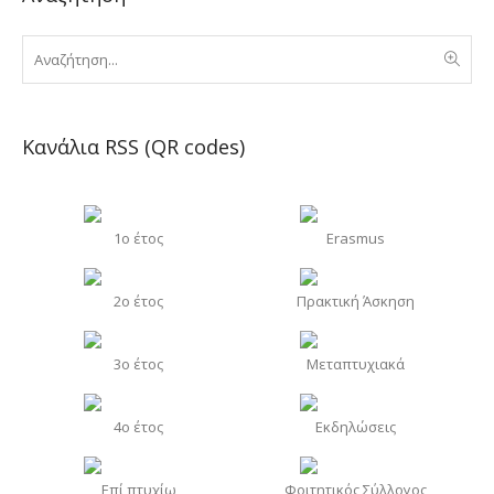
Κανάλια RSS (QR codes)
1o έτος
Erasmus
2o έτος
Πρακτική Άσκηση
3o έτος
Μεταπτυχιακά
4o έτος
Εκδηλώσεις
Επί πτυχίω
Φοιτητικός Σύλλογος