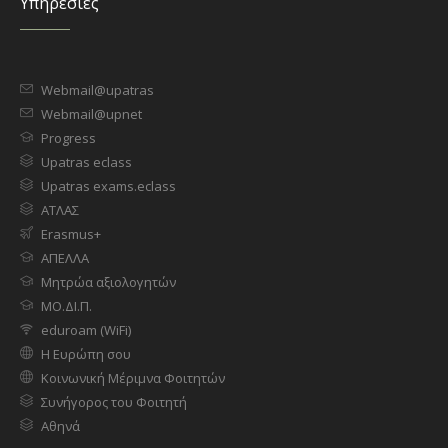
Υπηρεσίες
Webmail@upatras
Webmail@upnet
Progress
Upatras eclass
Upatras exams.eclass
ΑΤΛΑΣ
Erasmus+
ΑΠΕΛΛΑ
Μητρώα αξιολογητών
ΜΟ.ΔΙ.Π.
eduroam (WiFi)
Η Ευρώπη σου
Κοινωνική Μέριμνα Φοιτητών
Συνήγορος του Φοιτητή
Αθηνά