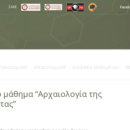
ΣΑΚΕ
Face
Προπτυχιακά
Μεταπτυχιακά
Δηλώσεις Μαθημάτων
R
ο μάθημα “Αρχαιολογία της
τας”