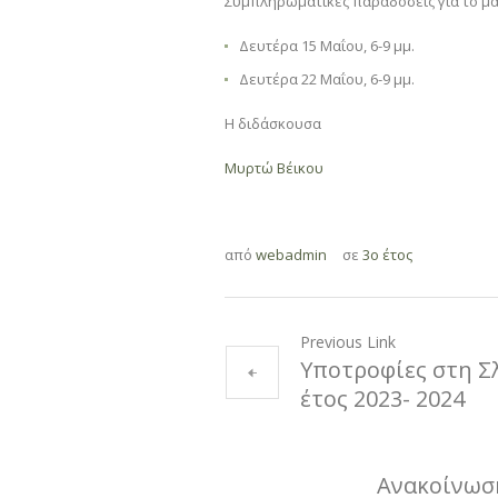
Συμπληρωματικές παραδόσεις για το μ
Δευτέρα 15 Μαΐου, 6-9 μμ.
Δευτέρα 22 Μαΐου, 6-9 μμ.
Η διδάσκουσα
Μυρτώ Βέικου
από
webadmin
σε
3ο έτος
Previous Link
Υποτροφίες στη Σ
έτος 2023- 2024
Ανακοίνωση