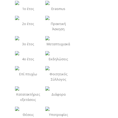
1o έτος
Erasmus
2o έτος
Πρακτική
Άσκηση
3o έτος
Μεταπτυχιακά
4o έτος
Εκδηλώσεις
Επί πτυχίω
Φοιτητικός
Σύλλογος
Κατατακτήριες
Διάφορα
εξετάσεις
Θέσεις
Υποτροφίες