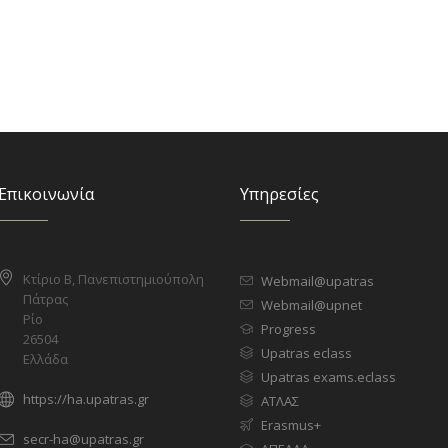
Επικοινωνία
Υπηρεσίες
Κτίριο Β, Πανεπιστημιούπολη
Webmail@upatras
Πάτρας
Webmail@upnet
Ρίο
Progress
26504
Upatras eclass
Ελλάδα
Upatras exams.eclass
https://ha.upatras.gr
ΑΤΛΑΣ
Erasmus+
secr-ha@upatras.gr