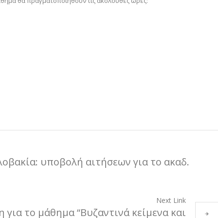
άθημα θα πραγματοποιηθούν τις ακόλουθες ώρες:
λοβακία: υποβολή αιτήσεων για το ακαδ.
Next Link
 για το μάθημα “Βυζαντινά κείμενα και