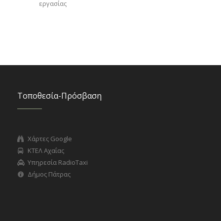
εργασίας
Τοποθεσία-Πρόσβαση
Χάρτες Google
ΚΤΕΛ Αχαΐας
Υπηρεσία RadioTaxi
Δήμος Πάτρας