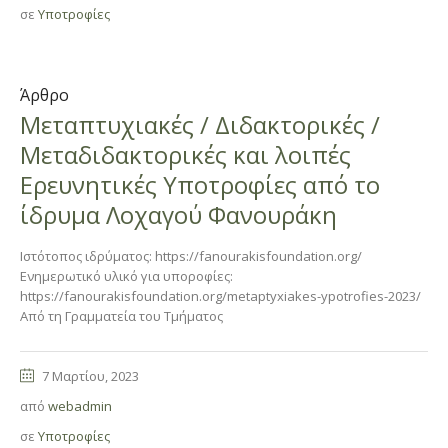
σε
Υποτροφίες
Άρθρο
Μεταπτυχιακές / Διδακτορικές /
Μεταδιδακτορικές και λοιπές
Ερευνητικές Υποτροφίες από το
ίδρυμα Λοχαγού Φανουράκη
Ιστότοπος ιδρύματος: https://fanourakisfoundation.org/
Ενημερωτικό υλικό για υποροφίες:
https://fanourakisfoundation.org/metaptyxiakes-ypotrofies-2023/
Από τη Γραμματεία του Τμήματος
7 Μαρτίου, 2023
από
webadmin
σε
Υποτροφίες