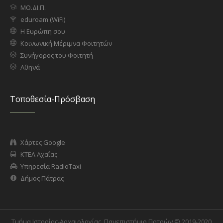
ΜΟ.ΔΙ.Π.
eduroam (WiFi)
Η Ευρώπη σου
Κοινωνική Μέριμνα Φοιτητών
Συνήγορος του Φοιτητή
Αθηνά
Τοποθεσία-Πρόσβαση
Χάρτες Google
ΚΤΕΛ Αχαΐας
Υπηρεσία RadioTaxi
Δήμος Πάτρας
Τμήμα Ιστορίας-Αρχαιολογίας, Πανεπιστήμιο Πατρών © 2019-2020