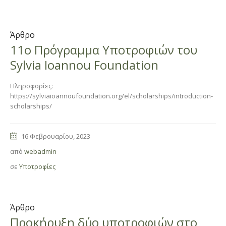
Άρθρο
11o Πρόγραμμα Υποτροφιών του
Sylvia Ioannou Foundation
Πληροφορίες:
https://sylviaioannoufoundation.org/el/scholarships/introduction-
scholarships/
16 Φεβρουαρίου, 2023
από
webadmin
σε
Υποτροφίες
Άρθρο
Προκήρυξη δύο υποτροφιών στο