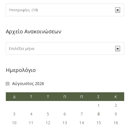
Αρχείο Ανακοινώσεων
Ημερολόγιο
Αύγουστος 2026
Δ
Τ
Τ
Π
Π
Σ
Κ
2
1
3
4
5
6
7
8
9
10
11
12
13
14
15
16