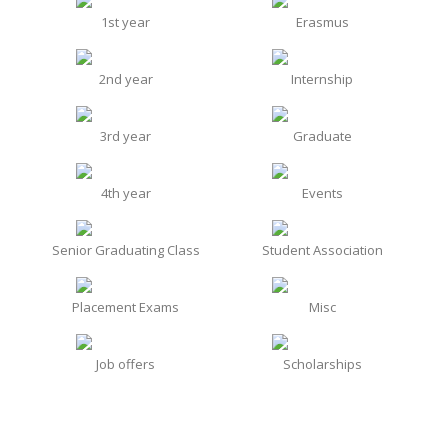
1st year
Erasmus
2nd year
Internship
3rd year
Graduate
4th year
Events
Senior Graduating Class
Student Association
Placement Exams
Misc
Job offers
Scholarships