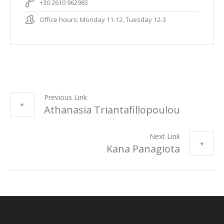
+30 2610 962983
Office hours: Monday 11-12, Tuesday 12-3
Previous Link
Athanasia Triantafillopoulou
Next Link
Kana Panagiota