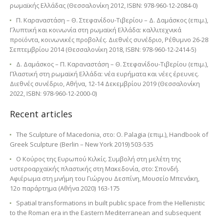
ρωμαϊκής Ελλάδας (Θεσσαλονίκη 2012, ISBN: 978-960-12-2084-0)
Π. Καραναστάση – Θ. Στεφανίδου-Τιβερίου – Δ. Δαμάσκος (επιμ.),
Γλυπτική και κοινωνία στη ρωμαϊκή Ελλάδα: καλλιτεχνικά
προϊόντα, κοινωνικές προβολές. Διεθνές συνέδριο, Ρέθυμνο 26-28
Σεπτεμβρίου 2014 (Θεσσαλονίκη 2018, ISBN: 978-960-12-2414-5)
Δ. Δαμάσκος – Π. Καραναστάση – Θ. Στεφανίδου-Τιβερίου (επιμ.),
Πλαστική στη ρωμαϊκή Ελλάδα: νέα ευρήματα και νέες έρευνες.
Διεθνές συνέδριο, Αθήνα, 12-14 Δεκεμβρίου 2019 (Θεσσαλονίκη
2022, ISBN: 978-960-12-2000-0)
Recent articles
The Sculpture of Macedonia, στο: O. Palagia (επιμ.), Handbook of
Greek Sculpture (Berlin – New York 2019) 503-535
Ο Κούρος της Ευρωπού Κιλκίς. Συμβολή στη μελέτη της
υστεροαρχαϊκής πλαστικής στη Μακεδονία, στο: Σπονδή.
Αφιέρωμα στη μνήμη του Γιώργου Δεσπίνη, Μουσείο Μπενάκη,
12ο παράρτημα (Αθήνα 2020) 163-175
Spatial transformations in built public space from the Hellenistic
to the Roman era in the Eastern Mediterranean and subsequent