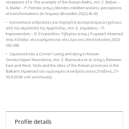
receptions of it: The example of the Roman Baths, στο: C. Bobas –
A. Muller – P. Petridis (επιμ.), Mondes méditerranéens: perceptions
et transformations de l’espace (Bruxelles 2022) 45-60
Eικονιστικοί ανδριάντες και πορτρέτα αυτοκρατoρικών χρόνων
από την ακρόπολη της Αμφίπολης, στο: Δ. Δαμάσκος – Π.
Καραναστάση – Θ. Στεφανίδου- Τιβερίου (επιμ.), Ρωμαϊκή πλαστική
στην Ελλάδα: νέα ευρήματα και νέες έρευνες (Θεσσαλονίκη 2022)
265-280
Squeezed into a Corner? Living and dying in Roman
Orestis/Upper Macedonia, στο: S. Blazevska et al. (επιμ.), Between
East and West. Stobi and the cities of the Roman provinces in the
Balkans (πρακτικά του ομώνυμου συνεδρίου στους Στόβους, 27-
30.9.2018• υπό εκτύπωση).
Profile details