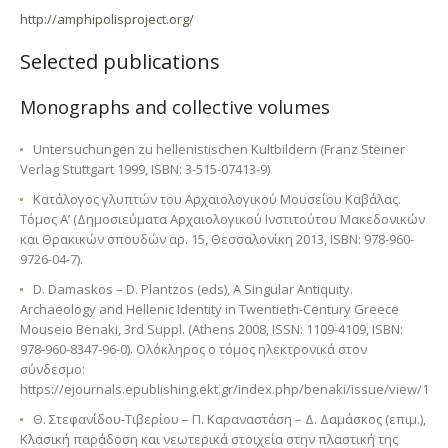
http://amphipolisproject.org/
Selected publications
Monographs and collective volumes
Untersuchungen zu hellenistischen Kultbildern (Franz Steiner
Verlag Stuttgart 1999, ISBN: 3-515-07413-9)
Κατάλογος γλυπτών του Αρχαιολογικού Μουσείου Καβάλας.
Τόμος Α’ (Δημοσιεύματα Αρχαιολογικού Ινστιτούτου Μακεδονικών
και Θρακικών σπουδών αρ. 15, Θεσσαλονίκη 2013, ISBN: 978-960-
9726-04-7).
D. Damaskos – D. Plantzos (eds), A Singular Antiquity.
Archaeology and Hellenic Identity in Twentieth-Century Greece
Mouseio Benaki, 3rd Suppl. (Athens 2008, ISSN: 1109-4109, ISBN:
978-960-8347-96-0). Ολόκληρος ο τόμος ηλεκτρονικά στον
σύνδεσμο:
https://ejournals.epublishing.ekt.gr/index.php/benaki/issue/view/11
Θ. Στεφανίδου-Τιβερίου – Π. Καραναστάση – Δ. Δαμάσκος (επιμ.),
Κλασική παράδοση και νεωτερικά στοιχεία στην πλαστική της