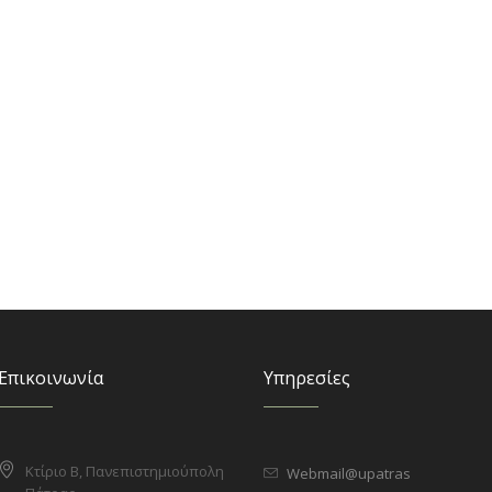
Επικοινωνία
Υπηρεσίες
Κτίριο Β, Πανεπιστημιούπολη
Webmail@upatras