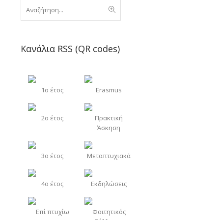
Κανάλια RSS (QR codes)
1o έτος
Erasmus
2o έτος
Πρακτική
Άσκηση
3o έτος
Μεταπτυχιακά
4o έτος
Εκδηλώσεις
Επί πτυχίω
Φοιτητικός