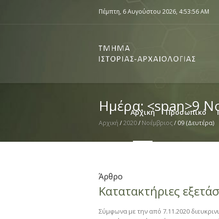
Πέμπτη, 6 Αυγούστου 2026,
4:53:56 AM
Ημέρα: <span>9 Ν
Αρχική
Προσωπικό
Αρχική
/
2020
/
Νοέμβριος
/
09 (Δευτέρα)
Άρθρο
Κατατακτήριες εξετάσ
Σύμφωνα με την από 7.11.2020 διευκρινι