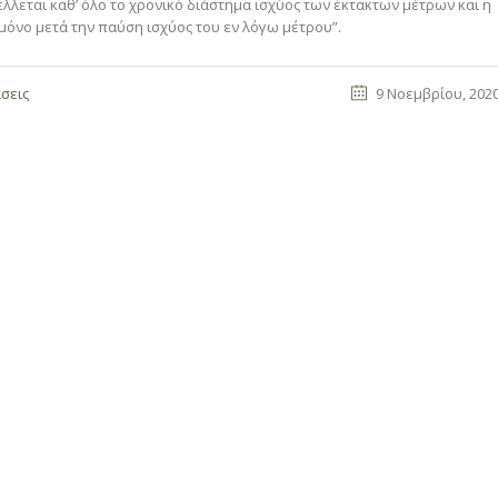
έλλεται καθ’ όλο το χρονικό διάστημα ισχύος των έκτακτων μέτρων και η
όνο μετά την παύση ισχύος του εν λόγω μέτρου”.
σεις
9 Νοεμβρίου, 202