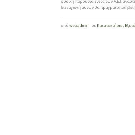
φυσική παρουσία εντός των Α.Ε.Ι. αναστ
διεξαγωγή αυτών θα πραγματοποιηθεί μ
από
webadmin
σε
Κατατακτήριες Εξετά