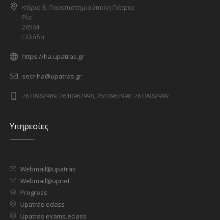
Κτίριο Β, Πανεπιστημιούπολη Πάτρας
Ρίο
26504
Ελλάδα
https://ha.upatras.gr
secr-ha@upatras.gr
2610962989, 2610962998, 2610962990, 2610962999
Υπηρεσίες
Webmail@upatras
Webmail@upnet
Progress
Upatras eclass
Upatras exams.eclass