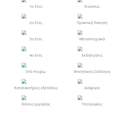
1o έτος
Erasmus
2o έτος
Πρακτική Άσκηση
3o έτος
Μεταπτυχιακά
4o έτος
Εκδηλώσεις
Επί πτυχίω
Φοιτητικός Σύλλογος
Κατατακτήριες εξετάσεις
Διάφορα
Θέσεις εργασίας
Υποτροφίες