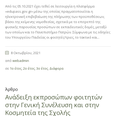
Από τις 05.10.2021 έχει τεθεί σε λειτουργία η πλατφόρμα
«edupass.gov.gr» μέσω της οποίας πραγματοποιείται η
ηλεκτρονική επιβεβαίωση της πλήρωσης των προϋποθέσεων,
βάσει της κείμενης νομοθεσίας, σχετικά με το επιτρεπτό της
φυσικής παρουσίας προσώπων σε εκπαιδευτικές δομές, μεταξύ
των οποίων και το Πανεπιστήμιο Πατρών. Σύμφωνα με τις οδηγίες
του Υπουργείου Παιδείας οι φοιτητές/τριες, το τακτικό και...
8 Οκτωβρίου, 2021
από
webadmin
σε
1ο έτος
,
2ο έτος
,
3ο έτος
,
Διάφορα
Άρθρο
Ανάδειξη εκπροσώπων φοιτητών
στην Γενική Συνέλευση και στην
Κοσμητεία της Σχολής