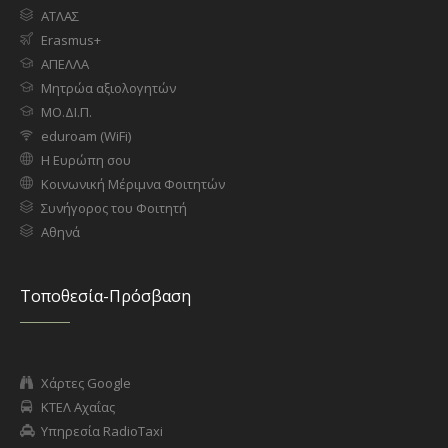
ΑΤΛΑΣ
Erasmus+
ΑΠΕΛΛΑ
Μητρώα αξιολογητών
ΜΟ.ΔΙ.Π.
eduroam (WiFi)
Η Ευρώπη σου
Κοινωνική Μέριμνα Φοιτητών
Συνήγορος του Φοιτητή
Αθηνά
Τοποθεσία-Πρόσβαση
Χάρτες Google
ΚΤΕΛ Αχαΐας
Υπηρεσία RadioTaxi