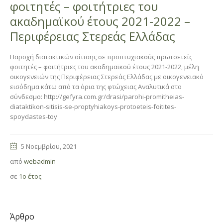
φοιτητές – φοιτήτριες του
ακαδημαϊκού έτους 2021-2022 –
Περιφέρειας Στερεάς Ελλάδας
Παροχή διατακτικών σίτισης σε προπτυχιακούς πρωτοετείς
φοιτητές – φοιτήτριες του ακαδημαϊκού έτους 2021-2022, μέλη
οικογενειών της Περιφέρειας Στερεάς Ελλάδας με οικογενειακό
εισόδημα κάτω από τα όρια της φτώχειας Αναλυτικά στο
σύνδεσμο: http://gefyra.com.gr/drasi/parohi-promitheias-
diataktikon-sitisis-se-proptyhiakoys-protoeteis-foitites-
spoydastes-toy
5 Νοεμβρίου, 2021
από
webadmin
σε
1ο έτος
Άρθρο