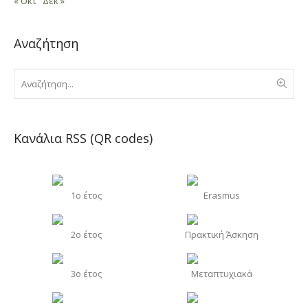
« Οκτ
Δεκ »
Αναζήτηση
Κανάλια RSS (QR codes)
1o έτος
Erasmus
2o έτος
Πρακτική Άσκηση
3o έτος
Μεταπτυχιακά