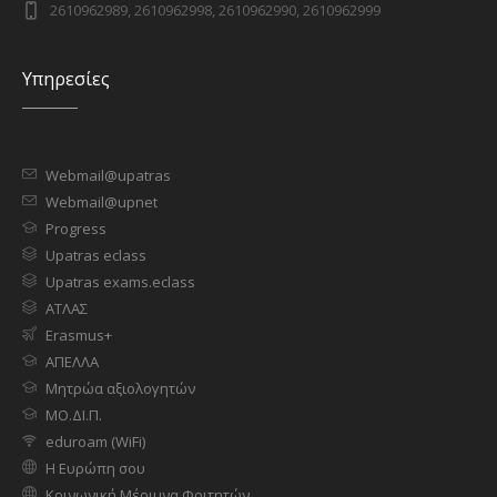
2610962989, 2610962998, 2610962990, 2610962999
Υπηρεσίες
Webmail@upatras
Webmail@upnet
Progress
Upatras eclass
Upatras exams.eclass
ΑΤΛΑΣ
Erasmus+
ΑΠΕΛΛΑ
Μητρώα αξιολογητών
ΜΟ.ΔΙ.Π.
eduroam (WiFi)
Η Ευρώπη σου
Κοινωνική Μέριμνα Φοιτητών