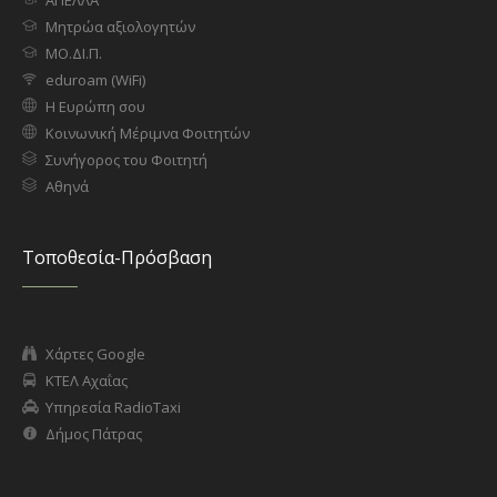
Μητρώα αξιολογητών
ΜΟ.ΔΙ.Π.
eduroam (WiFi)
Η Ευρώπη σου
Κοινωνική Μέριμνα Φοιτητών
Συνήγορος του Φοιτητή
Αθηνά
Τοποθεσία-Πρόσβαση
Χάρτες Google
ΚΤΕΛ Αχαΐας
Υπηρεσία RadioTaxi
Δήμος Πάτρας