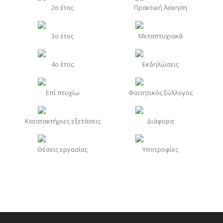
2o έτος
Πρακτική Άσκηση
3o έτος
Μεταπτυχιακά
4o έτος
Εκδηλώσεις
Επί πτυχίω
Φοιτητικός Σύλλογος
Κατατακτήριες εξετάσεις
Διάφορα
Θέσεις εργασίας
Υποτροφίες