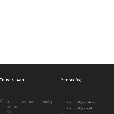
Επικοινωνία
Υπηρεσίες
Κτίριο Β, Πανεπιστημιούπολη
Webmail@upatras
Πάτρας
Webmail@upnet
Ρίο