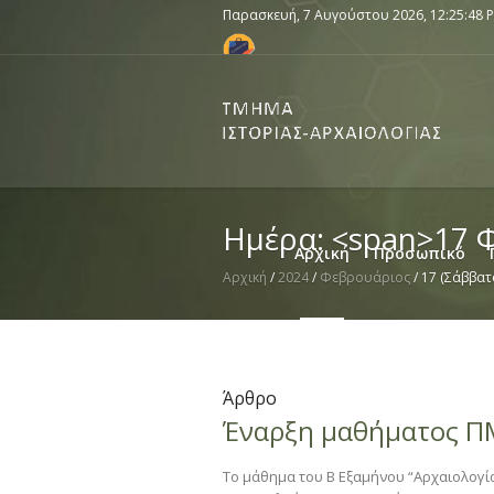
Παρασκευή, 7 Αυγούστου 2026,
12:25:48 
Ημέρα: <span>17 
Αρχική
Προσωπικό
Αρχική
/
2024
/
Φεβρουάριος
/
17 (Σάββατ
Άρθρο
Έναρξη μαθήματος Π
Το μάθημα του Β Εξαμήνου “Αρχαιολογί