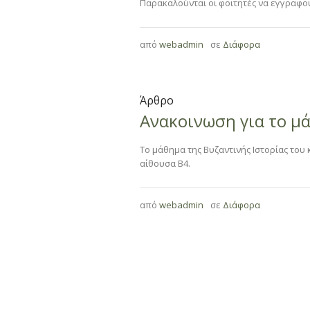
Παρακαλούνται οι φοιτητές να εγγραφ
από
webadmin
σε
Διάφορα
Άρθρο
Ανακοινωση για το μ
Το μάθημα της Βυζαντινής Ιστορίας του 
αίθουσα Β4.
από
webadmin
σε
Διάφορα