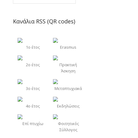
Κανάλια RSS (QR codes)
1o έτος
Erasmus
2o έτος
Πρακτική
Άσκηση
3o έτος
Μεταπτυχιακά
4o έτος
Εκδηλώσεις
Επί πτυχίω
Φοιτητικός
Σύλλογος