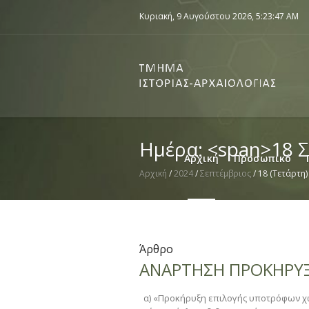
Κυριακή, 9 Αυγούστου 2026,
5:23:47 AM
Ημέρα: <span>18 
Αρχική
Προσωπικό
Αρχική
/
2024
/
Σεπτέμβριος
/
18 (Τετάρτη)
Άρθρο
ΑΝΑΡΤΗΣΗ ΠΡΟΚΗΡΥ
α) «Προκήρυξη επιλογής υποτρόφων χωρ