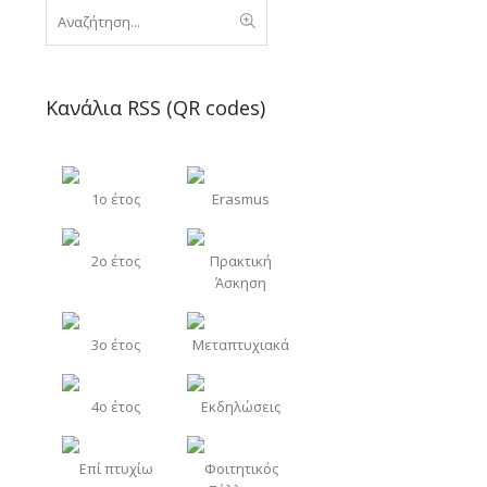
Κανάλια RSS (QR codes)
1o έτος
Erasmus
2o έτος
Πρακτική
Άσκηση
3o έτος
Μεταπτυχιακά
4o έτος
Εκδηλώσεις
Επί πτυχίω
Φοιτητικός