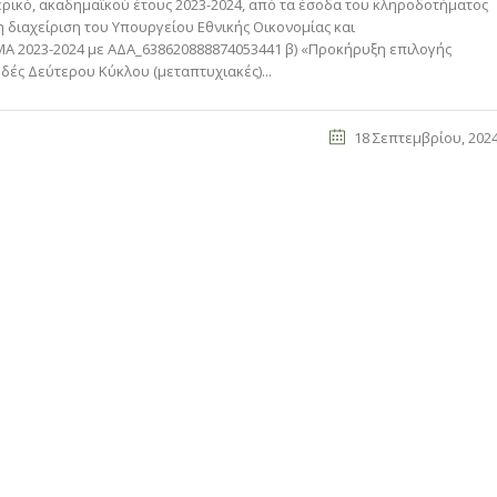
ερικό, ακαδημαϊκού έτους 2023-2024, από τα έσοδα του κληροδοτήματος
 διαχείριση του Υπουργείου Εθνικής Οικονομίας και
 2023-2024 με ΑΔΑ_638620888874053441 β) «Προκήρυξη επιλογής
ές Δεύτερου Κύκλου (μεταπτυχιακές)...
18 Σεπτεμβρίου, 202