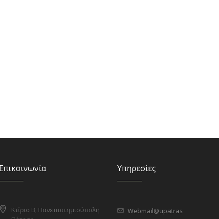
Επικοινωνία
Υπηρεσίες
Κτίριο Β, Πανεπιστημιούπολη
Webmail@upatras