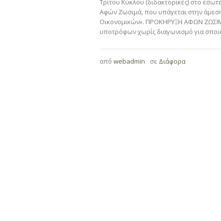
Τρίτου Κύκλου (διδακτορικές) στο εσωτ
Αφών Ζωσιμά, που υπάγεται στην άμεση
Οικονομικών». ΠΡΟΚΗΡΥΞΗ ΑΦΩΝ ΖΩΣΙΜΑ
υποτρόφων χωρίς διαγωνισμό για σπουδ
από
webadmin
σε
Διάφορα