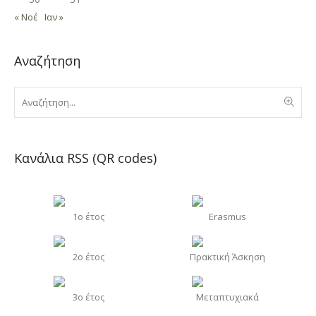
« Νοέ
Ιαν »
Αναζήτηση
Κανάλια RSS (QR codes)
1o έτος
Erasmus
2o έτος
Πρακτική Άσκηση
3o έτος
Μεταπτυχιακά