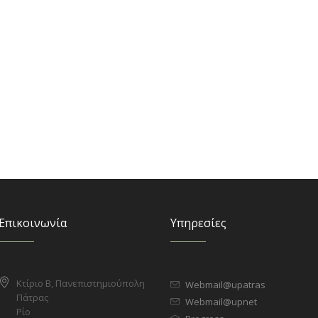
Επικοινωνία
Υπηρεσίες
Κτίριο Β, Πανεπιστημιούπολη
Webmail@upatras
Πάτρας
Webmail@upnet
Ρίο