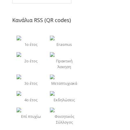
Κανάλια RSS (QR codes)
1o έτος
Erasmus
2o έτος
Πρακτική
Άσκηση
3o έτος
Μεταπτυχιακά
4o έτος
Εκδηλώσεις
Επί πτυχίω
Φοιτητικός
Σύλλογος