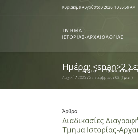
Κυριακή, 9 Αυγούστου 2026,
10:35:59 AM
Ημέρα: <span>2 Σ
Αρχική
Προσωπικό
Αρχική
/
2025
/
Σεπτέμβριος
/
02 (Τρίτη)
Άρθρο
Διαδικασίες Διαγραφ
Τμημα Ιστορίας-Αρχα