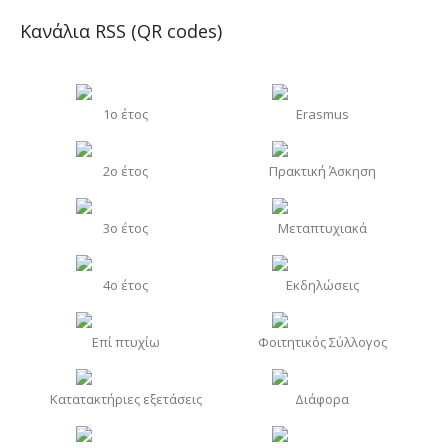
Κανάλια RSS (QR codes)
1o έτος
Erasmus
2o έτος
Πρακτική Άσκηση
3o έτος
Μεταπτυχιακά
4o έτος
Εκδηλώσεις
Επί πτυχίω
Φοιτητικός Σύλλογος
Κατατακτήριες εξετάσεις
Διάφορα