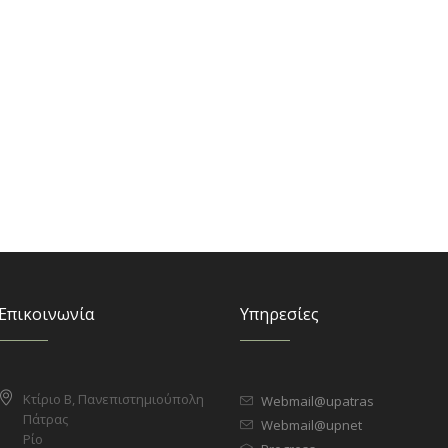
Επικοινωνία
Υπηρεσίες
Κτίριο Β, Πανεπιστημιούπολη
Webmail@upatras
Πάτρας
Webmail@upnet
Ρίο