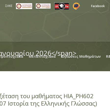
ΣΑΚΕ
Facebook
Ιανουαρίου 2026</span>
Προπτυχιακά
Μεταπτυχιακά
Δηλώσεις Μαθημάτων
R
εξέταση του μαθήματος HIA_PH602
07 Ιστορία της Ελληνικής Γλώσσας)