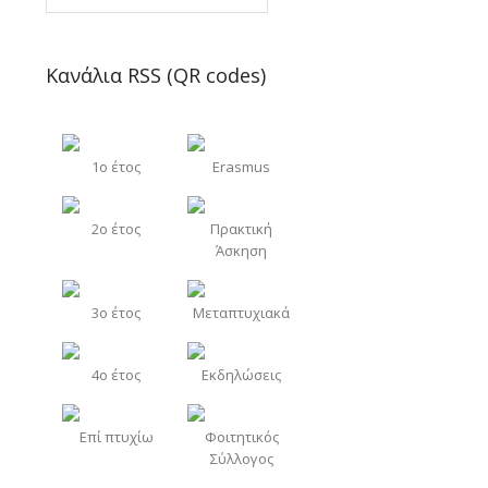
Κανάλια RSS (QR codes)
1o έτος
Erasmus
2o έτος
Πρακτική
Άσκηση
3o έτος
Μεταπτυχιακά
4o έτος
Εκδηλώσεις
Επί πτυχίω
Φοιτητικός
Σύλλογος