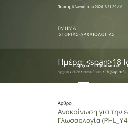
Πέμπτη, 6 Αυγούστου 2026,
8:31:29 AM
Ημέρα: <span>18 
Αρχική
Προσωπικό
Αρχική
/
2026
/
Ιανουάριος
/
18 (Κυριακή)
Άρθρο
Ανακοίνωση για την 
Γλωσσολογία (PHL_Y4