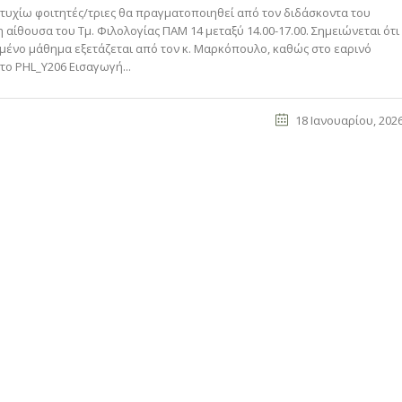
πτυχίω φοιτητές/τριες θα πραγματοποιηθεί από τον διδάσκοντα του
 αίθουσα του Τμ. Φιλολογίας ΠΑΜ 14 μεταξύ 14.00-17.00. Σημειώνεται ότι
ιμένο μάθημα εξετάζεται από τον κ. Μαρκόπουλο, καθώς στο εαρινό
το PHL_Y206 Εισαγωγή...
18 Ιανουαρίου, 202