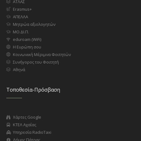
ΑΤΛΑΣ
Erasmus+
ΑΠΕΛΛΑ
Μητρώα αξιολογητών
ΜΟ.ΔΙ.Π.
eduroam (WiFi)
Η Ευρώπη σου
Κοινωνική Μέριμνα Φοιτητών
Συνήγορος του Φοιτητή
Αθηνά
Τοποθεσία-Πρόσβαση
Χάρτες Google
ΚΤΕΛ Αχαΐας
Υπηρεσία RadioTaxi
Δήμος Πάτρας