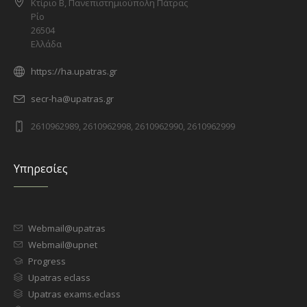
Κτίριο Β, Πανεπιστημιούπολη Πάτρας
Ρίο
26504
Ελλάδα
https://ha.upatras.gr
secr-ha@upatras.gr
2610962989, 2610962998, 2610962990, 2610962999
Υπηρεσίες
Webmail@upatras
Webmail@upnet
Progress
Upatras eclass
Upatras exams.eclass