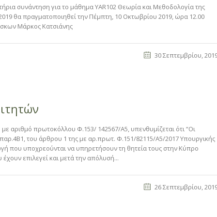
τήρια συνάντηση για το μάθημα YAR102 Θεωρία και Μεθοδολογία της
 2019 θα πραγματοποιηθεί την Πέμπτη, 10 Οκτωβρίου 2019, ώρα 12.00
ιδάσκων Μάρκος Κατσιάνης
30 Σεπτεμβρίου, 201
οιτητών
με αριθμό πρωτοκόλλου Φ.153/ 142567/Α5, υπενθυμίζεται ότι “Οι
 παρ.4Β1, του άρθρου 1 της με αρ.πρωτ. Φ.151/82115/A5/2017 Υπουργικής
γωγή που υποχρεούνται να υπηρετήσουν τη θητεία τους στην Κύπρο
έχουν επιλεγεί και μετά την απόλυσή...
26 Σεπτεμβρίου, 201