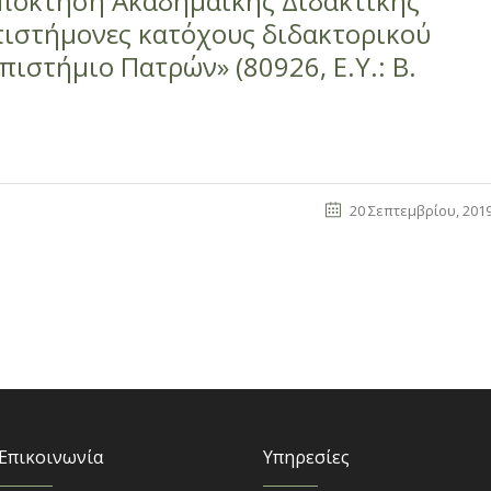
Απόκτηση Ακαδημαϊκής Διδακτικής
πιστήμονες κατόχους διδακτορικού
πιστήμιο Πατρών» (80926, Ε.Υ.: Β.
20 Σεπτεμβρίου, 201
Επικοινωνία
Υπηρεσίες