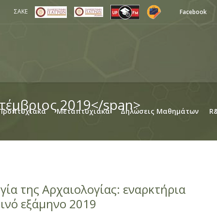
ΣΑΚΕ
Facebook
τέμβριος 2019</span>
Προπτυχιακά
Μεταπτυχιακά
Δηλώσεις Μαθημάτων
R
γία της Αρχαιολογίας: εναρκτήρια
ρινό εξάμηνο 2019