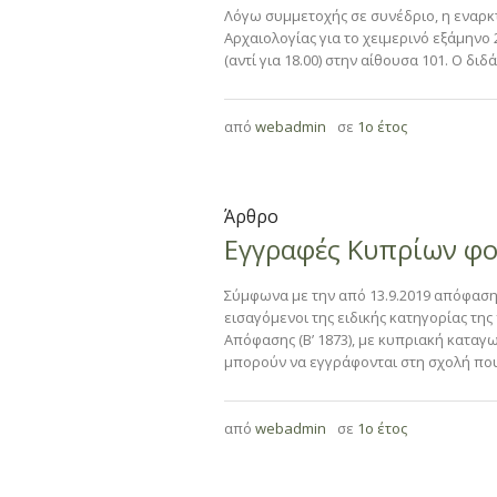
Λόγω συμμετοχής σε συνέδριο, η εναρκ
Αρχαιολογίας για το χειμερινό εξάμηνο
(αντί για 18.00) στην αίθουσα 101. Ο δ
από
webadmin
σε
1ο έτος
Άρθρο
Εγγραφές Κυπρίων φ
Σύμφωνα με την από 13.9.2019 απόφαση 
εισαγόμενοι της ειδικής κατηγορίας της
Απόφασης (Β’ 1873), με κυπριακή κατα
μπορούν να εγγράφονται στη σχολή που 
από
webadmin
σε
1ο έτος