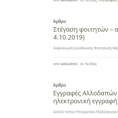
από
webadmin
σε
1ο έτος
,
Υποτροφίες
Άρθρο
Στέγαση φοιτητών – α
4.10.2019)
Ανακοίνωση Διεύθυνσης Φοιτητικής Μέ
από
webadmin
σε
1ο έτος
Άρθρο
Εγγραφές Αλλοδαπών 
ηλεκτρονική εγγραφή
Δελτίο τύπου Υπουργείου Παιδείας κα