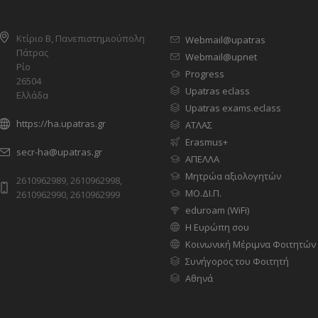
Κτίριο Β, Πανεπιστημιούπολη
Webmail@upatras
Πάτρας
Webmail@upnet
Ρίο
Progress
26504
Upatras eclass
Ελλάδα
Upatras exams.eclass
https://ha.upatras.gr
ΑΤΛΑΣ
Erasmus+
secr-ha@upatras.gr
ΑΠΕΛΛΑ
Μητρώα αξιολογητών
2610962989, 2610962998,
ΜΟ.ΔΙ.Π.
2610962990, 2610962999
eduroam (WiFi)
Η Ευρώπη σου
Κοινωνική Μέριμνα Φοιτητών
Συνήγορος του Φοιτητή
Αθηνά