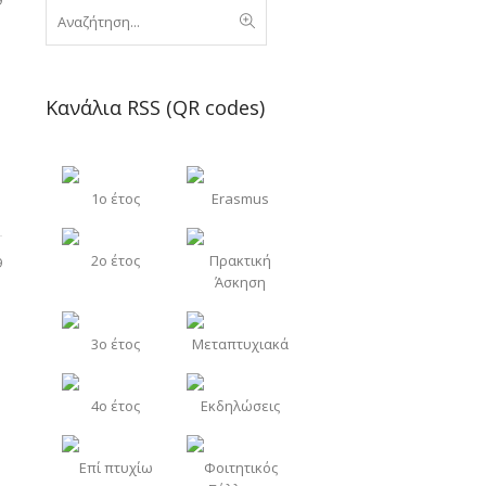
9
Κανάλια RSS (QR codes)
1o έτος
Erasmus
2o έτος
Πρακτική
9
Άσκηση
3o έτος
Μεταπτυχιακά
4o έτος
Εκδηλώσεις
Επί πτυχίω
Φοιτητικός