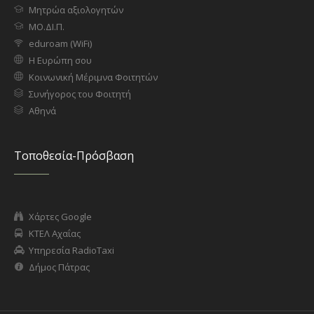
Μητρώα αξιολογητών
ΜΟ.ΔΙ.Π.
eduroam (WiFi)
Η Ευρώπη σου
Κοινωνική Μέριμνα Φοιτητών
Συνήγορος του Φοιτητή
Αθηνά
Τοποθεσία-Πρόσβαση
Χάρτες Google
ΚΤΕΛ Αχαΐας
Υπηρεσία RadioTaxi
Δήμος Πάτρας