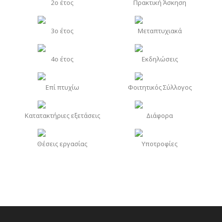
2o έτος
Πρακτική Άσκηση
3o έτος
Μεταπτυχιακά
4o έτος
Εκδηλώσεις
Επί πτυχίω
Φοιτητικός Σύλλογος
Κατατακτήριες εξετάσεις
Διάφορα
Θέσεις εργασίας
Υποτροφίες