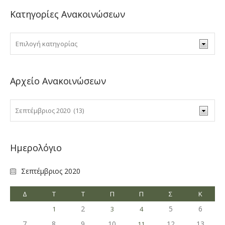
Κατηγορίες Ανακοινώσεων
Αρχείο Ανακοινώσεων
Ημερολόγιο
Σεπτέμβριος 2020
Δ
Τ
Τ
Π
Π
Σ
Κ
2
5
6
1
3
4
7
8
9
10
12
13
11