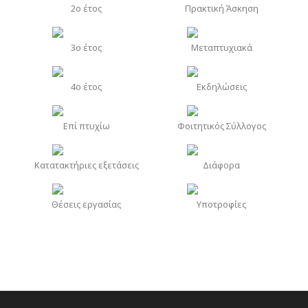
2o έτος
Πρακτική Άσκηση
3o έτος
Μεταπτυχιακά
4o έτος
Εκδηλώσεις
Επί πτυχίω
Φοιτητικός Σύλλογος
Κατατακτήριες εξετάσεις
Διάφορα
Θέσεις εργασίας
Υποτροφίες