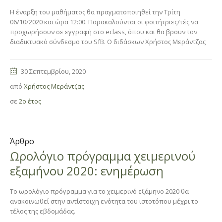
Η έναρξη του μαθήματος θα πραγματοποιηθεί την Τρίτη
06/10/2020 και ώρα 12:00. Παρακαλούνται οι φοιτήτριες/τές να
προχωρήσουν σε εγγραφή στο eclass, όπου και θα βρουν τον
διαδικτυακό σύνδεσμο του SfB. O διδάσκων Χρήστος Μεράντζας
30 Σεπτεμβρίου, 2020
από
Χρήστος Μεράντζας
σε
2ο έτος
Άρθρο
Ωρολόγιο πρόγραμμα χειμερινού
εξαμήνου 2020: ενημέρωση
Το ωρολόγιο πρόγραμμα για το χειμερινό εξάμηνο 2020 θα
ανακοινωθεί στην αντίστοιχη ενότητα του ιστοτόπου μέχρι το
τέλος της εβδομάδας.