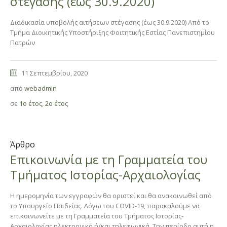
στέγασης (έως 30.9.2020)
Διαδικασία υποβολής αιτήσεων στέγασης (έως 30.9.2020) Από το
Τμήμα Διοικητικής Υποστήριξης Φοιτητικής Εστίας Πανεπιστημίου
Πατρών
11 Σεπτεμβρίου, 2020
από
webadmin
σε
1ο έτος
,
2ο έτος
Άρθρο
Επικοινωνία με τη Γραμματεία του
Τμήματος Ιστορίας-Αρχαιολογίας
H ημερομηνία των εγγραφών θα οριστεί και θα ανακοινωθεί από
το Υπουργείο Παιδείας. Λόγω του COVID-19, παρακαλούμε να
επικοινωνείτε με τη Γραμματεία του Τμήματος Ιστορίας-
Αρχαιολογίας ηλεκτρονικά ή/και τηλεφωνικά. Την περίοδο αυτή η