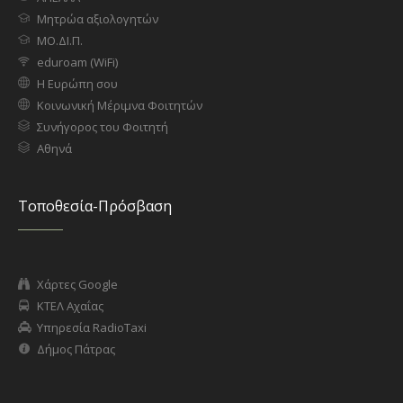
Μητρώα αξιολογητών
ΜΟ.ΔΙ.Π.
eduroam (WiFi)
Η Ευρώπη σου
Κοινωνική Μέριμνα Φοιτητών
Συνήγορος του Φοιτητή
Αθηνά
Τοποθεσία-Πρόσβαση
Χάρτες Google
ΚΤΕΛ Αχαΐας
Υπηρεσία RadioTaxi
Δήμος Πάτρας