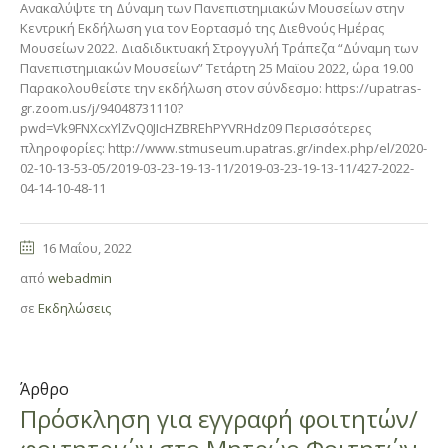
Ανακαλύψτε τη Δύναμη των Πανεπιστημιακών Μουσείων στην
Κεντρική Εκδήλωση για τον Εορτασμό της Διεθνούς Ημέρας
Μουσείων 2022. Διαδιδικτυακή Στρογγυλή Τράπεζα “Δύναμη των
Πανεπιστημιακών Μουσείων” Τετάρτη 25 Μαϊου 2022, ώρα 19.00
Παρακολουθείστε την εκδήλωση στον σύνδεσμο: https://upatras-
gr.zoom.us/j/94048731110?
pwd=Vk9FNXcxYlZvQ0JIcHZBREhPYVRHdz09 Περισσότερες
πληροφορίες: http://www.stmuseum.upatras.gr/index.php/el/2020-
02-10-13-53-05/2019-03-23-19-13-11/2019-03-23-19-13-11/427-2022-
04-14-10-48-11
16 Μαΐου, 2022
από
webadmin
σε
Εκδηλώσεις
Άρθρο
Πρόσκληση για εγγραφή φοιτητών/