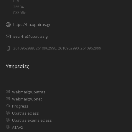
Ρίο
26504
Ελλάδα
https://ha.upatras.gr
secr-ha@upatras.gr
2610962989, 2610962998, 2610962990, 2610962999
Υπηρεσίες
Webmail@upatras
Webmail@upnet
Progress
Upatras eclass
Upatras exams.eclass
ΑΤΛΑΣ