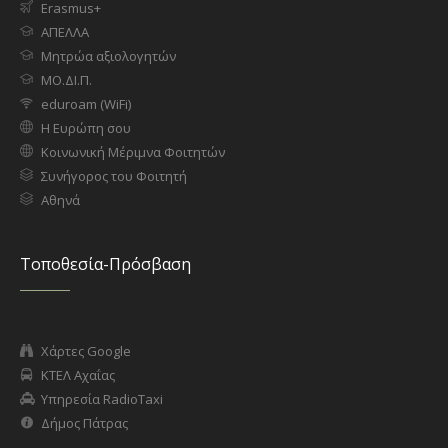
Erasmus+
ΑΠΕΛΛΑ
Μητρώα αξιολογητών
ΜΟ.ΔΙ.Π.
eduroam (WiFi)
Η Ευρώπη σου
Κοινωνική Μέριμνα Φοιτητών
Συνήγορος του Φοιτητή
Αθηνά
Τοποθεσία-Πρόσβαση
Χάρτες Google
ΚΤΕΛ Αχαΐας
Υπηρεσία RadioTaxi
Δήμος Πάτρας