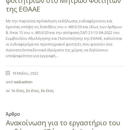
φοιτητριών στο Μητρώο Φοιτητών
της ΕΘΑΑΕ
Με την παρούσα πρόσκληση εκδήλωσης ενδιαφέροντος και
έχοντας υπόψη τις διατάξεις του ν. 4653/20 και ιδίως των άρθρων
8, 9 και 13 του ν. 4653/20 και την απόφαση ΣΑΠ 21/13-04-2022 του
Συμβουλίου Αξιολόγησης και Πιστοποίησης της ΕΘΑΑΕ, καλούνται
οι ενδιαφερόμενοι προπτυχιακοί φοιτητές που φοιτούν στα
Ανώτατα Εκπαιδευτικά Ιδρύματα της χώρας να δηλώσουν
υποψηφιότητα για εγγραφή...
16 Μαΐου, 2022
από
webadmin
σε
1ο έτος
,
2ο έτος
,
3ο έτος
Άρθρο
Ανακοίνωση για το εργαστήριο του