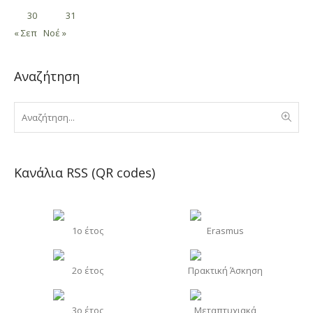
30
31
« Σεπ
Νοέ »
Αναζήτηση
Κανάλια RSS (QR codes)
1o έτος
Erasmus
2o έτος
Πρακτική Άσκηση
3o έτος
Μεταπτυχιακά