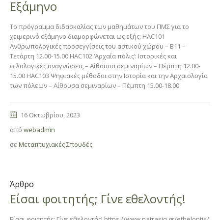
Εξάμηνο
Tο πρόγραμμα διδασκαλίας των μαθημάτων του ΠΜΣ για το
χειμερινό εξάμηνο διαμορφώνεται ως εξής: HAC101
Ανθρωπολογικές προσεγγίσεις του αστικού χώρου – Β11 –
Τετάρτη 12.00-15.00 HAC102 ‘Αρχαία πόλις’: Ιστορικές και
φιλολογικές αναγνώσεις – Αίθουσα σεμιναρίων – Πέμπτη 12.00-
15.00 HAC103 Ψηφιακές μέθοδοι στην Ιστορία και την Αρχαιολογία
των πόλεων – Αίθουσα σεμιναρίων – Πέμπτη 15.00-18.00
16 Οκτωβρίου, 2023
από
webadmin
σε
Μεταπτυχιακές Σπουδές
Άρθρο
Είσαι φοιτητής; Γίνε εθελοντής!
Είσαι φοιτητής; Γίνε εθελοντής! https://www.patrasiq.gr/ethelontis/