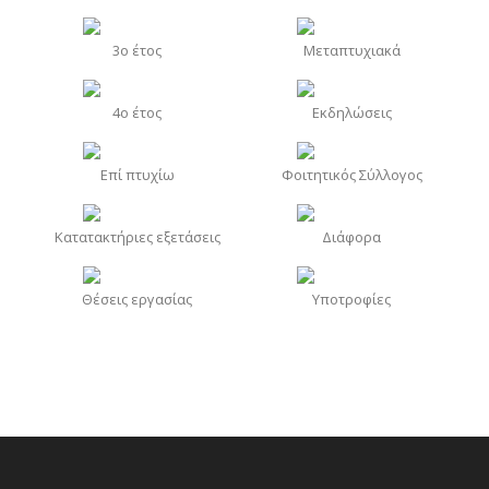
3o έτος
Μεταπτυχιακά
4o έτος
Εκδηλώσεις
Επί πτυχίω
Φοιτητικός Σύλλογος
Κατατακτήριες εξετάσεις
Διάφορα
Θέσεις εργασίας
Υποτροφίες