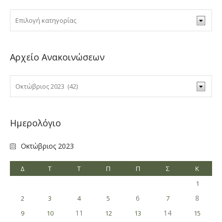
Αρχείο Ανακοινώσεων
Ημερολόγιο
Οκτώβριος 2023
Δ
Τ
Τ
Π
Π
Σ
Κ
1
6
8
2
3
4
5
7
11
14
9
10
12
13
15