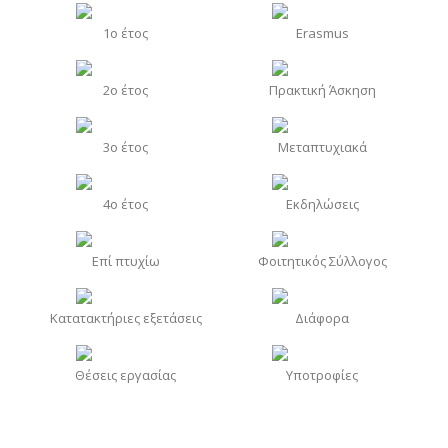
1o έτος
Erasmus
2o έτος
Πρακτική Άσκηση
3o έτος
Μεταπτυχιακά
4o έτος
Εκδηλώσεις
Επί πτυχίω
Φοιτητικός Σύλλογος
Κατατακτήριες εξετάσεις
Διάφορα
Θέσεις εργασίας
Υποτροφίες