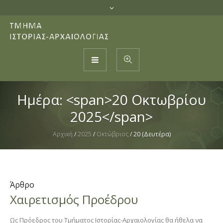
Ημέρα: <span>20 Οκτωβρίου
2025</span>
Αρχική
/
2025
/
Οκτώβριος
/
20 (Δευτέρα)
Άρθρο
Χαιρετισμός Προέδρου
Ως Πρόεδρος του Τμήματος Ιστορίας-Αρχαιολογίας θα ήθελα να