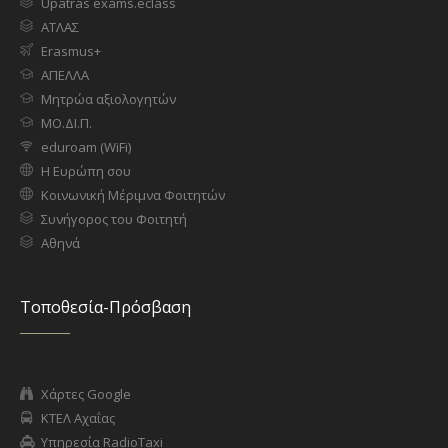
Upatras exams.eclass
ΑΤΛΑΣ
Erasmus+
ΑΠΕΛΛΑ
Μητρώα αξιολογητών
ΜΟ.ΔΙ.Π.
eduroam (WiFi)
Η Ευρώπη σου
Κοινωνική Μέριμνα Φοιτητών
Συνήγορος του Φοιτητή
Αθηνά
Τοποθεσία-Πρόσβαση
Χάρτες Google
ΚΤΕΛ Αχαΐας
Υπηρεσία RadioTaxi