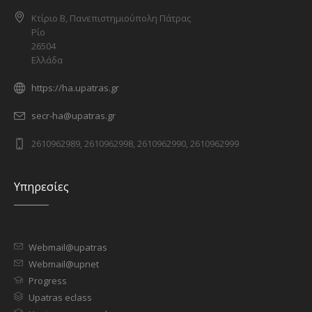
Κτίριο Β, Πανεπιστημιούπολη Πάτρας
Ρίο
26504
Ελλάδα
https://ha.upatras.gr
secr-ha@upatras.gr
2610962989, 2610962998, 2610962990, 2610962999
Υπηρεσίες
Webmail@upatras
Webmail@upnet
Progress
Upatras eclass