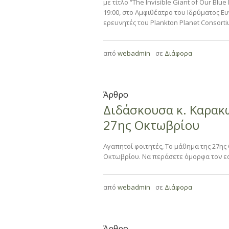
με τίτλο “The Invisible Giant of Our Bl
19:00, στο Αμφιθέατρο του Ιδρύματος 
ερευνητές του Plankton Planet Consortiu
από
webadmin
σε
Διάφορα
Άρθρο
Διδάσκουσα κ. Καρακ
27ης Οκτωβρίου
Αγαπητοί φοιτητές, Το μάθημα της 27ης
Οκτωβρίου. Να περάσετε όμορφα τον εο
από
webadmin
σε
Διάφορα
Άρθρο