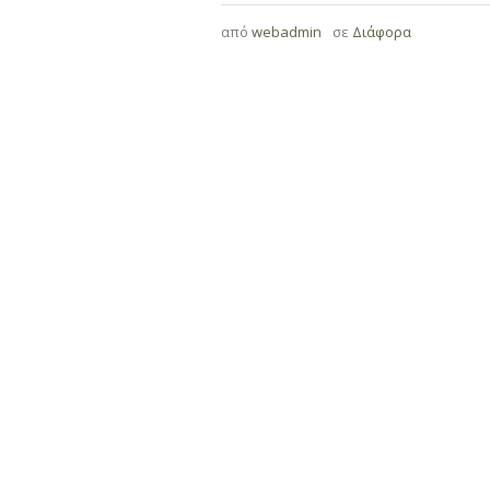
από
webadmin
σε
Διάφορα