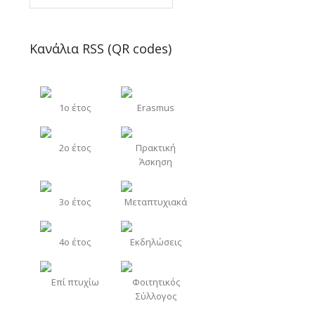
Κανάλια RSS (QR codes)
1o έτος
Erasmus
2o έτος
Πρακτική
Άσκηση
3o έτος
Μεταπτυχιακά
4o έτος
Εκδηλώσεις
Επί πτυχίω
Φοιτητικός
Σύλλογος