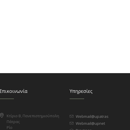
Επικοινωνία
Υπηρεσίες
Κτίριο Β, Πανεπιστημιούπολη
Webmail@upatras
Πάτρας
Webmail@upnet
Ρίο