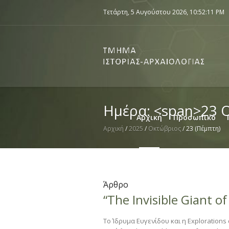
Τετάρτη, 5 Αυγούστου 2026,
10:52:11 PM
Ημέρα: <span>23 
Αρχική
Προσωπικό
Αρχική
/
2025
/
Οκτώβριος
/
23 (Πέμπτη)
Άρθρο
“The Invisible Giant o
Το Ίδρυμα Ευγενίδου και η Exploratio