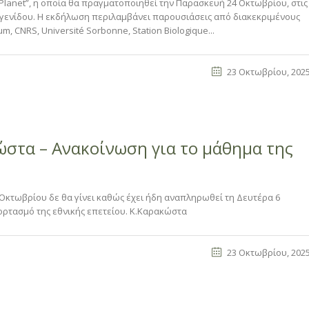
ue Planet”, η οποία θα πραγματοποιηθεί την Παρασκευή 24 Οκτωβρίου, στις
Ευγενίδου. Η εκδήλωση περιλαμβάνει παρουσιάσεις από διακεκριμένους
m, CNRS, Université Sorbonne, Station Biologique...
23 Οκτωβρίου, 202
ώστα – Ανακοίνωση για το μάθημα της
 Οκτωβρίου δε θα γίνει καθώς έχει ήδη αναπληρωθεί τη Δευτέρα 6
ρτασμό της εθνικής επετείου. Κ.Καρακώστα
23 Οκτωβρίου, 202