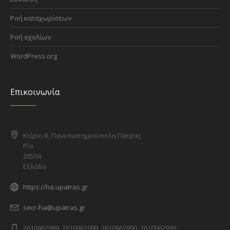
Ροή καταχωρίσεων
Ροή σχολίων
WordPress.org
Επικοινωνία
Κτίριο Β, Πανεπιστημιούπολη Πάτρας
Ρίο
26504
Ελλάδα
https://ha.upatras.gr
secr-ha@upatras.gr
2610962989, 2610962998, 2610962990, 2610962999