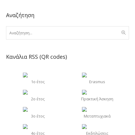
Αναζήτηση
Κανάλια RSS (QR codes)
1o έτος
Erasmus
2o έτος
Πρακτική Άσκηση
3o έτος
Μεταπτυχιακά
4o έτος
Εκδηλώσεις