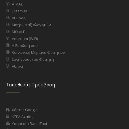
ΑΤΛΑΣ
Erasmus+
ΑΠΕΛΛΑ
Μητρώα αξιολογητών
ΜΟ.ΔΙ.Π.
eduroam (WiFi)
Η Ευρώπη σου
Κοινωνική Μέριμνα Φοιτητών
Συνήγορος του Φοιτητή
Αθηνά
Τοποθεσία-Πρόσβαση
Χάρτες Google
ΚΤΕΛ Αχαΐας
Υπηρεσία RadioTaxi