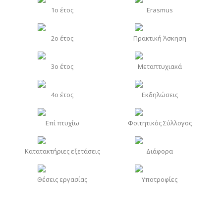
1o έτος
Erasmus
2o έτος
Πρακτική Άσκηση
3o έτος
Μεταπτυχιακά
4o έτος
Εκδηλώσεις
Επί πτυχίω
Φοιτητικός Σύλλογος
Κατατακτήριες εξετάσεις
Διάφορα
Θέσεις εργασίας
Υποτροφίες