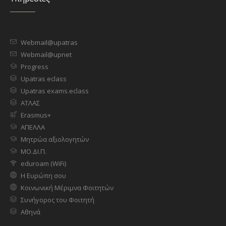
Webmail@upatras
Webmail@upnet
Progress
Upatras eclass
Upatras exams.eclass
ΑΤΛΑΣ
Erasmus+
ΑΠΕΛΛΑ
Μητρώα αξιολογητών
ΜΟ.ΔΙ.Π.
eduroam (WiFi)
Η Ευρώπη σου
Κοινωνική Μέριμνα Φοιτητών
Συνήγορος του Φοιτητή
Αθηνά