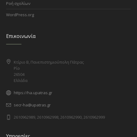
Ροή σχολίων
WordPress.org
Επικοινωνία
Κτίριο Β, Πανεπιστημιούπολη Πάτρας
Ρίο
26504
Ελλάδα
https://ha.upatras.gr
secr-ha@upatras.gr
2610962989, 2610962998, 2610962990, 2610962999
Υπηρεσίες