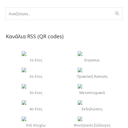
Κανάλια RSS (QR codes)
1o έτος
Erasmus
2o έτος
Πρακτική Άσκηση
3o έτος
Μεταπτυχιακά
4o έτος
Εκδηλώσεις
Επί πτυχίω
Φοιτητικός Σύλλογος